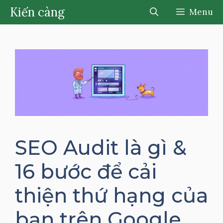
Chuyển
Kiến càng
Menu
đến
nội
dung
SEO Audit là gì &
16 bước để cải
thiện thứ hạng của
bạn trên Google