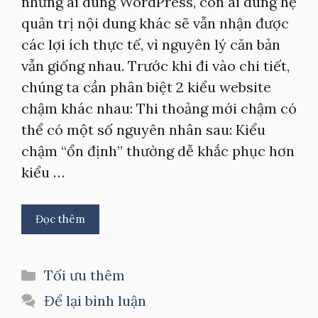
những ai dùng WordPress, còn ai dùng hệ
quản trị nội dung khác sẽ vẫn nhận được
các lợi ích thực tế, vì nguyên lý căn bản
vẫn giống nhau. Trước khi đi vào chi tiết,
chúng ta cần phân biệt 2 kiểu website
chậm khác nhau: Thi thoảng mới chậm có
thể có một số nguyên nhân sau: Kiểu
chậm “ổn định” thường dễ khắc phục hơn
kiểu …
Đọc thêm
Danh
Tối ưu thêm
mục
Để lại bình luận