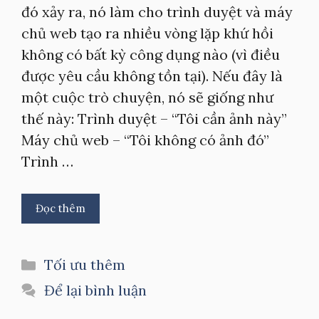
đó xảy ra, nó làm cho trình duyệt và máy
chủ web tạo ra nhiều vòng lặp khứ hồi
không có bất kỳ công dụng nào (vì điều
được yêu cầu không tồn tại). Nếu đây là
một cuộc trò chuyện, nó sẽ giống như
thế này: Trình duyệt – “Tôi cần ảnh này”
Máy chủ web – “Tôi không có ảnh đó”
Trình …
Đọc thêm
Danh
Tối ưu thêm
mục
Để lại bình luận