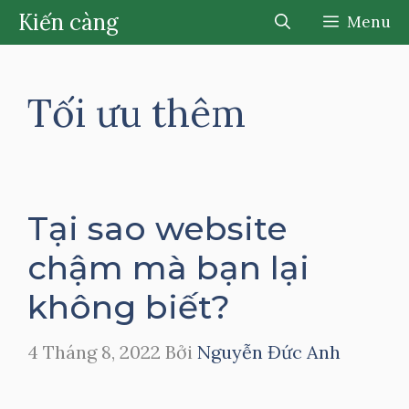
Chuyển
Kiến càng
Menu
đến
nội
dung
Tối ưu thêm
Tại sao website
chậm mà bạn lại
không biết?
4 Tháng 8, 2022
Bởi
Nguyễn Đức Anh