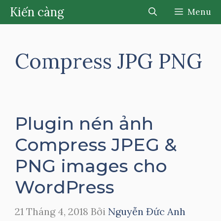
Chuyển
Kiến càng
Menu
đến
nội
dung
Compress JPG PNG
Plugin nén ảnh
Compress JPEG &
PNG images cho
WordPress
21 Tháng 4, 2018
Bởi
Nguyễn Đức Anh