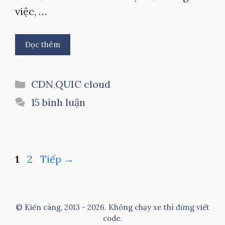
việc, …
Đọc thêm
Danh
CDN
,
QUIC cloud
mục
15 bình luận
Trang
Trang
1
2
Tiếp
→
© Kiến càng, 2013 - 2026. Không chạy xe thì đừng viết
code.