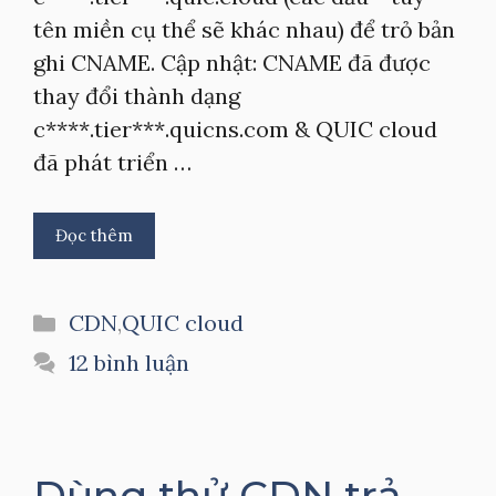
tên miền cụ thể sẽ khác nhau) để trỏ bản
ghi CNAME. Cập nhật: CNAME đã được
thay đổi thành dạng
c****.tier***.quicns.com & QUIC cloud
đã phát triển …
Đọc thêm
Danh
CDN
,
QUIC cloud
mục
12 bình luận
Dùng thử CDN trả