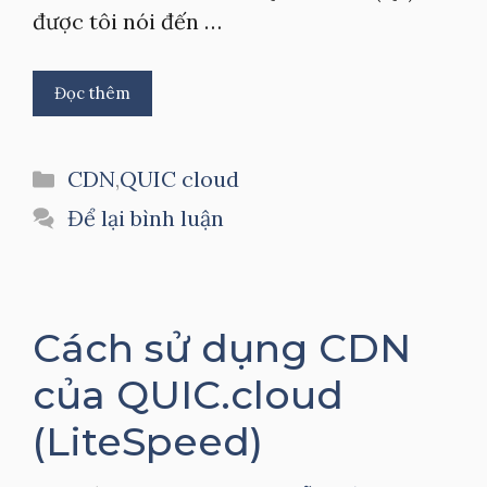
được tôi nói đến …
Đọc thêm
Danh
CDN
,
QUIC cloud
mục
Để lại bình luận
Cách sử dụng CDN
của QUIC.cloud
(LiteSpeed)