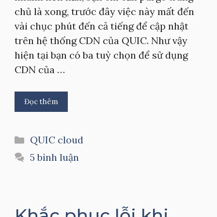
chủ là xong, trước đây việc này mất đến
vài chục phút đến cả tiếng để cập nhật
trên hệ thống CDN của QUIC. Như vậy
hiện tại bạn có ba tuỳ chọn để sử dụng
CDN của …
Đọc thêm
Danh
QUIC cloud
mục
5 bình luận
Khắc phục lỗi khi