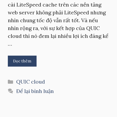
cài LiteSpeed cache trên các nền tảng
web server không phải LiteSpeed nhưng
nhìn chung tốc độ vẫn rất tốt. Và nếu
nhìn rộng ra, với sự kết hợp của QUIC
cloud thì nó đem lại nhiều lợi ích đáng kể
…
Đọc thêm
Danh
QUIC cloud
mục
Để lại bình luận