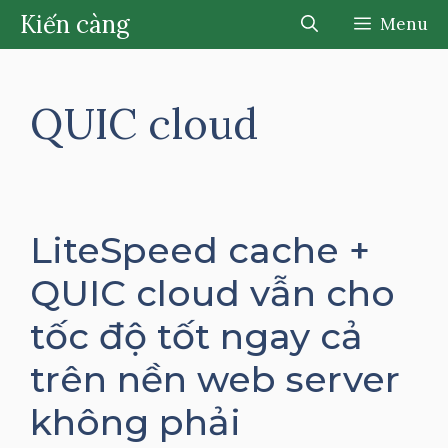
Chuyển
Kiến càng
Menu
đến
nội
dung
QUIC cloud
LiteSpeed cache +
QUIC cloud vẫn cho
tốc độ tốt ngay cả
trên nền web server
không phải