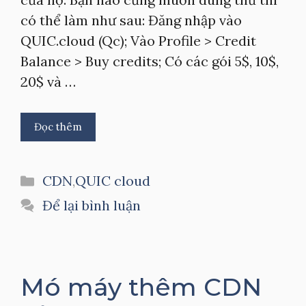
có thể làm như sau: Đăng nhập vào
QUIC.cloud (Qc); Vào Profile > Credit
Balance > Buy credits; Có các gói 5$, 10$,
20$ và …
Đọc thêm
Danh
CDN
,
QUIC cloud
mục
Để lại bình luận
Mó máy thêm CDN