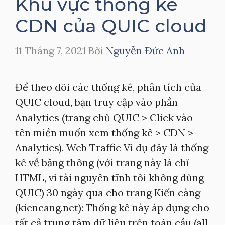
Khu vực thống kê
CDN của QUIC cloud
11 Tháng 7, 2021
Bởi
Nguyễn Đức Anh
Để theo dõi các thống kê, phân tích của
QUIC cloud, bạn truy cập vào phần
Analytics (trang chủ QUIC > Click vào
tên miền muốn xem thống kê > CDN >
Analytics). Web Traffic Ví dụ đây là thống
kê về băng thông (với trang này là chỉ
HTML, vì tài nguyên tĩnh tôi không dùng
QUIC) 30 ngày qua cho trang Kiến càng
(kiencang.net): Thống kê này áp dụng cho
tất cả trung tâm dữ liệu trên toàn cầu (all