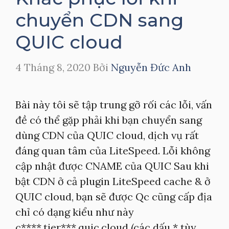
chuyển CDN sang
QUIC cloud
4 Tháng 8, 2020
Bởi
Nguyễn Đức Anh
Bài này tôi sẽ tập trung gỡ rối các lỗi, vấn
đề có thể gặp phải khi bạn chuyển sang
dùng CDN của QUIC cloud, dịch vụ rất
đáng quan tâm của LiteSpeed. Lỗi không
cập nhật được CNAME của QUIC Sau khi
bật CDN ở cả plugin LiteSpeed cache & ở
QUIC cloud, bạn sẽ được Qc cũng cấp địa
chỉ có dạng kiểu như này
c****.tier***.quic.cloud (các dấu * tùy