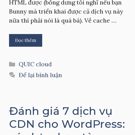
HTML được (bỗng dưng tôi nghĩ nếu bạn
Bunny mà triển khai được cả dịch vụ này
nữa thì phải nói là quá bá). Về cache …
Đọc thêm
Danh
QUIC cloud
mục
Để lại bình luận
Đánh giá 7 dịch vụ
CDN cho WordPress: