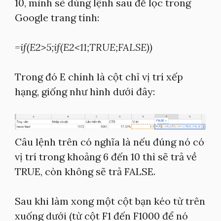
10, mình sẽ dùng lệnh sau để lọc trong
Google trang tính:
=
if
(
E2
>
5
;
if
(
E2
<
11
;
TRUE
;
FALSE
)
)
Trong đó E chính là cột chỉ vị trí xếp
hạng, giống như hình dưới đây:
Câu lệnh trên có nghĩa là nếu đúng nó có
vị trí trong khoảng 6 đến 10 thì sẽ trả về
TRUE, còn không sẽ trả FALSE.
Sau khi làm xong một cột bạn kéo từ trên
xuống dưới (từ cột F1 đến F1000 để nó