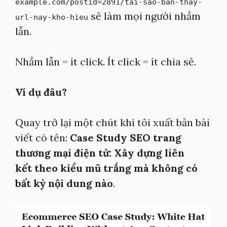
example.com/postid=2891/tai-sao-ban-thay-
sẽ làm mọi người nhầm
url-nay-kho-hieu
lẫn.
Nhầm lẫn = ít click. Ít click = ít chia sẻ.
Ví dụ đâu?
Quay trở lại một chút khi tôi xuất bản bài
viết có tên:
Case Study SEO trang
thương mại điện tử: Xây dựng liên
kết theo kiểu mũ trắng mà không có
bất kỳ nội dung nào
.