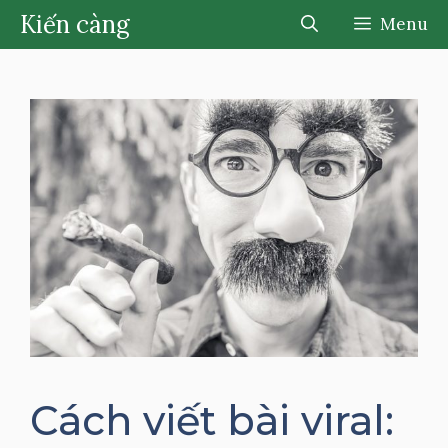
Chuyển
Kiến càng
Menu
đến
nội
dung
Cách viết bài viral: