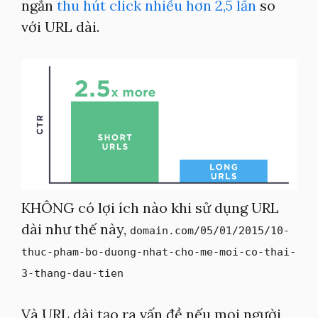
ngắn
thu hút click nhiều hơn 2,5 lần
so
với URL dài.
KHÔNG có lợi ích nào khi sử dụng URL
dài như thế này,
domain.com/05/01/2015/10-
thuc-pham-bo-duong-nhat-cho-me-moi-co-thai-
3-thang-dau-tien
Và URL dài tạo ra vấn đề nếu mọi người