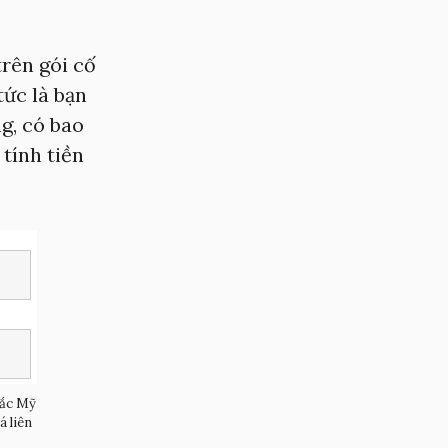
trên gói cố
tức là bạn
g, có bao
tính tiền
Bắc Mỹ
á liên