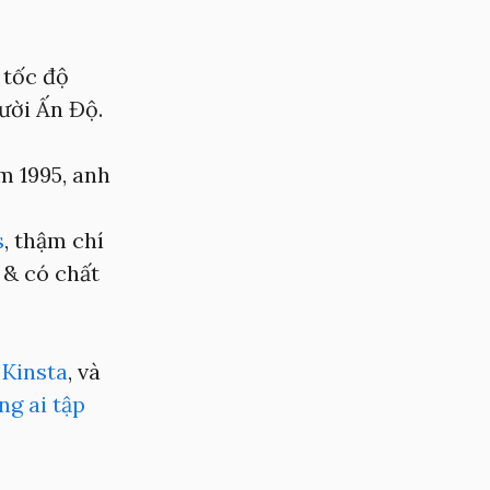
 tốc độ
ười Ấn Độ.
m 1995, anh
o
s
, thậm chí
 & có chất
ư
Kinsta
, và
ng ai tập