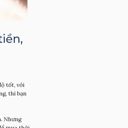
iền,
ộ tốt, với
g, thì bạn
m. Nhưng
 để mua thời