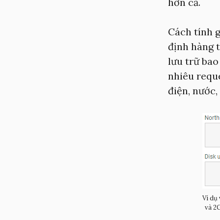
hơn cả.
Cách tính g
định hàng t
lưu trữ ba
nhiêu reque
điện, nước,
Ví dụ
và 2G