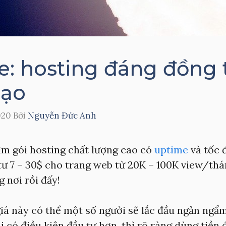
e: hosting đáng đồng t
gạo
020
Bởi
Nguyễn Đức Anh
ìm gói hosting chất lượng cao có
uptime
và tốc đ
ư 7 – 30$ cho trang web từ 20K – 100K view/thán
 nơi rồi đấy!
iá này có thể một số người sẽ lắc đầu ngản ngẩ
i có điều kiện đầu tư hơn, thì rõ ràng dùng tiền