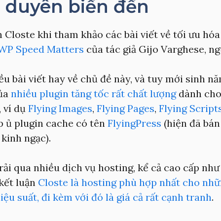
ơ duyên biến đến
n Closte khi tham khảo các bài viết về tối ưu hóa
WP Speed Matters
của tác giả Gijo Varghese, ng
ều bài viết hay về chủ đề này, và tuy mới sinh nă
của
nhiều plugin tăng tốc rất chất lượng
dành ch
 ví dụ
Flying Images
,
Flying Pages
,
Flying Script
p ủ plugin cache có tên
FlyingPress
(hiện đã bán
kinh ngạc).
rải qua nhiều dịch vụ hosting, kể cả cao cấp nh
kết luận
Closte là hosting phù hợp nhất cho nhữ
iệu suất, đi kèm với đó là giá cả rất cạnh tranh
.