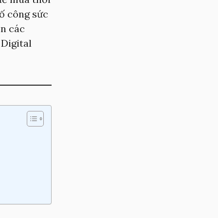
số công sức
ên các
Digital