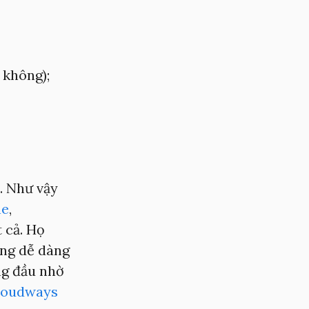
 không);
h. Như vậy
ne
,
 cả. Họ
ẳng dễ dàng
ng đầu nhờ
loudways