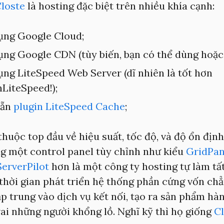
loste
là hosting đặc biệt trên nhiều khía cạnh:
ụng Google Cloud;
ụng Google CDN (tùy biến, bạn có thể dùng hoặc
ụng LiteSpeed Web Server (dĩ nhiên là tốt hơn
LiteSpeed!);
sẵn
plugin LiteSpeed Cache
;
thuộc top đầu về hiệu suất, tốc độ, và độ ổn địn
ng một control panel tùy chỉnh như kiểu
GridPa
ServerPilot
hơn là một công ty hosting tự làm tất
thời gian phát triển hệ thống phần cứng vốn ch
ập trung vào dịch vụ kết nối, tạo ra sản phẩm hà
ai những người khổng lồ. Nghĩ kỹ thì họ giống
C