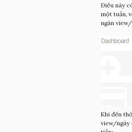
Điều này có
một tuần, v
ngàn view/t
Khi đến th
view/ngày c
tiền: