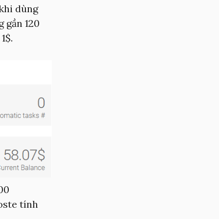
 khi dùng
ng gần 120
1$.
00
oste tính