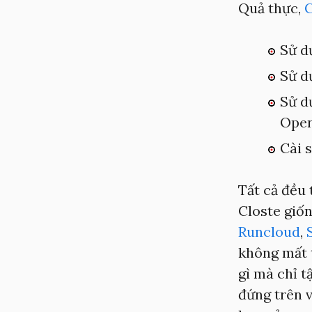
Quả thực,
C
Sử d
Sử d
Sử d
Open
Cài 
Tất cả đều 
Closte giố
Runcloud
,
không mất 
gì mà chỉ t
đứng trên v