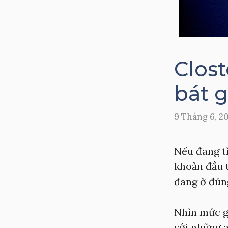
Clost
bát 
9 Tháng 6, 2
Nếu đang t
khoản đầu t
đang ở đúng
Nhìn mức g
với những a