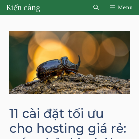
Chuyển
Kiến càng
Menu
đến
nội
dung
11 cài đặt tối ưu
cho hosting giá rẻ: