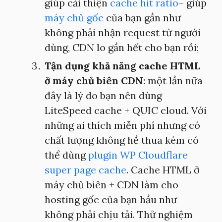
giúp cải thiện
cache hit ratio
– giúp
máy chủ gốc
của bạn gần như
không phải nhận request từ người
dùng, CDN lo gần hết cho bạn rồi;
Tận dụng khả năng cache HTML
ở máy chủ biên CDN
: một lần nữa
đây là lý do bạn nên dùng
LiteSpeed cache + QUIC cloud. Với
những ai thích miễn phí nhưng có
chất lượng không hề thua kém có
thể dùng
plugin WP Cloudflare
super page cache
. Cache HTML ở
máy chủ biên + CDN làm cho
hosting gốc của bạn hầu như
không phải chịu tải. Thử nghiệm