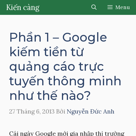
Chuyển
Kiến càng
Menu
đến
nội
dung
Phần 1 – Google
kiếm tiền từ
quảng cáo trực
tuyến thông minh
như thế nào?
27 Tháng 6, 2013
Bởi
Nguyễn Đức Anh
Cái ngày Google mới gia nhập thị trường