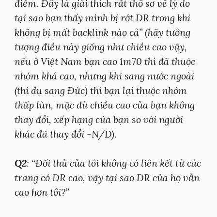
điểm. Đây là giải thích rất thô sơ về lý do
tại sao bạn thấy mình bị rớt DR trong khi
không bị mất backlink nào cả” (hãy tưởng
tượng điều này giống như chiều cao vậy,
nếu ở Việt Nam bạn cao 1m70 thì đã thuộc
nhóm khá cao, nhưng khi sang nước ngoài
(thí dụ sang Đức) thì bạn lại thuộc nhóm
thấp lùn, mặc dù chiều cao của bạn không
thay đổi, xếp hạng của bạn so với người
khác đã thay đổi -N/D).
Q2
: “Đối thủ của tôi không có liên kết từ các
trang có DR cao, vậy tại sao DR của họ vẫn
cao hơn tôi?”