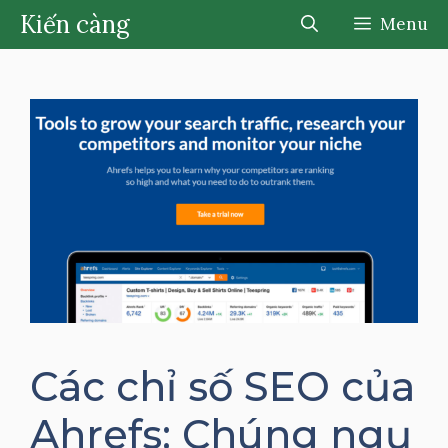
Chuyển
Kiến càng
Menu
đến
nội
dung
Các chỉ số SEO của
Ahrefs: Chúng ngụ