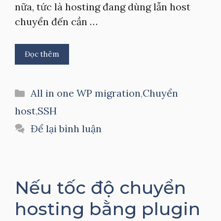
nữa, tức là hosting đang dùng lẫn host
chuyển đến cần …
Đọc thêm
Danh
All in one WP migration
,
Chuyển
mục
host
,
SSH
Để lại bình luận
Nếu tốc độ chuyển
hosting bằng plugin