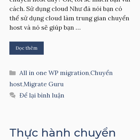
cách. Sử dụng cloud Như đã nói bạn có
thể sử dụng cloud làm trung gian chuyển
host và nó sẽ giúp bạn …
Đọc thêm
Danh
All in one WP migration
,
Chuyển
mục
host
,
Migrate Guru
Để lại bình luận
Thực hành chuyển