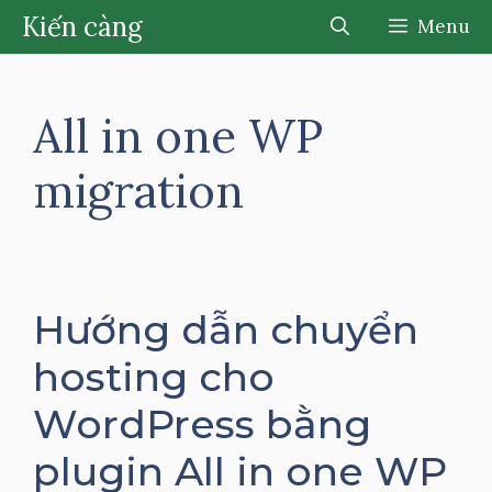
Chuyển
Kiến càng
Menu
đến
nội
dung
All in one WP
migration
Hướng dẫn chuyển
hosting cho
WordPress bằng
plugin All in one WP