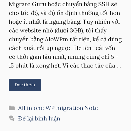
Migrate Guru hoặc chuyển bằng SSH sẽ
cho tốc độ, và độ ổn định thường tốt hơn
hoặc ít nhất là ngang bằng. Tuy nhiên với
các website nhỏ (dưới 3GB), tôi thấy
chuyển bằng AioWPm rất tiện, kể cả dùng
cách xuất rồi up ngược file lên- cái vốn
có thời gian lâu nhất, nhưng cũng chỉ 5 –
15 phút là xong hết. Vì các thao tác của …
Đọc thêm
Danh
All in one WP migration
,
Note
mục
Để lại bình luận