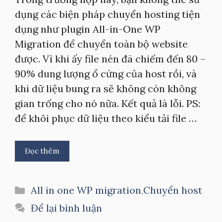
dụng các biện pháp chuyển hosting tiện
dụng như plugin All-in-One WP
Migration để chuyển toàn bộ website
được. Vì khi ấy file nén đã chiếm đến 80 –
90% dung lượng ổ cứng của host rồi, và
khi dữ liệu bung ra sẽ không còn không
gian trống cho nó nữa. Kết quả là lỗi. PS:
để khôi phục dữ liệu theo kiểu tải file …
Đọc thêm
Danh
All in one WP migration
,
Chuyển host
mục
Để lại bình luận