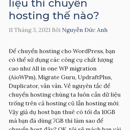
liệu thì chuyển
hosting thế nào?
11 Tháng 3, 2021
Bởi
Nguyễn Đức Anh
Để chuyển hosting cho WordPress, bạn
có thể sử dụng các công cụ chất lượng
cao như All in one WP migration
(AioWPm), Migrate Guru, UpdraftPlus,
Duplicator, vân vân. Về nguyên tắc để
chuyển hosting chúng ta luôn cần dữ liệu
trống trên cả hosting cũ lẫn hosting mới:
Vậy giả dụ host bạn thuê có tối đa 10GB
mà bạn đã dùng 7GB thì làm sao để
chuyển host đây? OK, tôi sẽ mách bạn vài