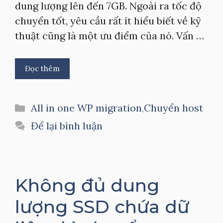
dung lượng lên đến 7GB. Ngoài ra tốc độ
chuyển tốt, yêu cầu rất ít hiểu biết về kỹ
thuật cũng là một ưu điểm của nó. Vấn …
Đọc thêm
Danh
All in one WP migration
,
Chuyển host
mục
Để lại bình luận
Không đủ dung
lượng SSD chứa dữ