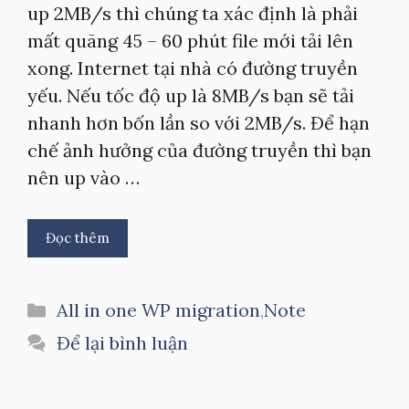
up 2MB/s thì chúng ta xác định là phải
mất quãng 45 – 60 phút file mới tải lên
xong. Internet tại nhà có đường truyền
yếu. Nếu tốc độ up là 8MB/s bạn sẽ tải
nhanh hơn bốn lần so với 2MB/s. Để hạn
chế ảnh hưởng của đường truyền thì bạn
nên up vào …
Đọc thêm
Danh
All in one WP migration
,
Note
mục
Để lại bình luận