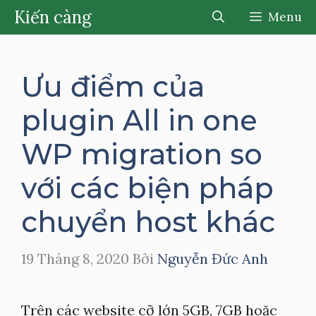
Chuyển
Kiến càng
Menu
đến
nội
dung
Ưu điểm của
plugin All in one
WP migration so
với các biện pháp
chuyển host khác
19 Tháng 8, 2020
Bởi
Nguyễn Đức Anh
Trên các website cỡ lớn 5GB, 7GB hoặc