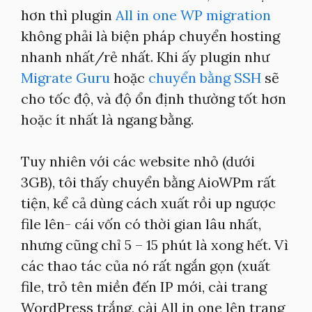
hơn thì plugin
All in one WP migration
không phải là biện pháp chuyển hosting
nhanh nhất/rẻ nhất. Khi ấy plugin như
Migrate Guru
hoặc
chuyển bằng SSH
sẽ
cho tốc độ, và độ ổn định thường tốt hơn
hoặc ít nhất là ngang bằng.
Tuy nhiên với các website nhỏ (dưới
3GB), tôi thấy chuyển bằng AioWPm rất
tiện, kể cả dùng cách xuất rồi up ngược
file lên- cái vốn có thời gian lâu nhất,
nhưng cũng chỉ 5 – 15 phút là xong hết. Vì
các thao tác của nó rất ngắn gọn (xuất
file, trỏ tên miền đến IP mới, cài trang
WordPress trắng, cài All in one lên trang