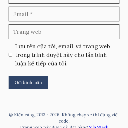
Email
Trang
web
Lưu tên của tôi, email, và trang web
trong trình duyệt này cho lần bình
luận kế tiếp của tôi.
A
l
t
© Kiến càng, 2013 - 2026. Không chạy xe thì đừng viết
e
code.
Trang web này được cài đặt bằng
Sila Stack