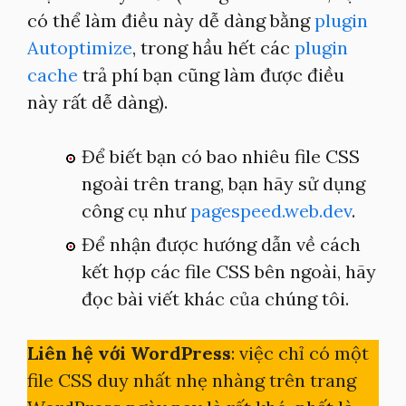
có thể làm điều này dễ dàng bằng
plugin
Autoptimize
, trong hầu hết các
plugin
cache
trả phí bạn cũng làm được điều
này rất dễ dàng).
Để biết bạn có bao nhiêu file CSS
ngoài trên trang, bạn hãy sử dụng
công cụ như
pagespeed.web.dev
.
Để nhận được hướng dẫn về cách
kết hợp các file CSS bên ngoài, hãy
đọc bài viết khác của chúng tôi.
Liên hệ với WordPress
: việc chỉ có một
file CSS duy nhất nhẹ nhàng trên trang