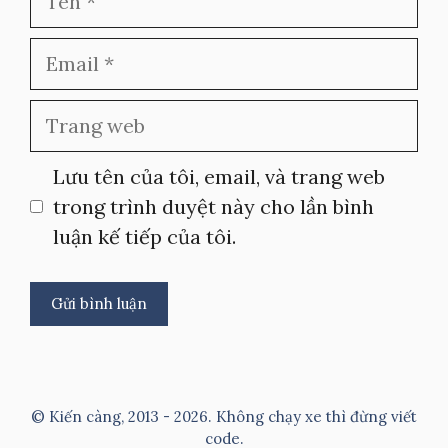
Email
Trang
web
Lưu tên của tôi, email, và trang web
trong trình duyệt này cho lần bình
luận kế tiếp của tôi.
A
l
t
© Kiến càng, 2013 - 2026. Không chạy xe thì đừng viết
e
code.