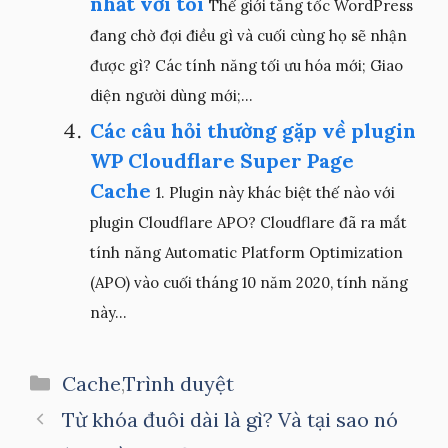
nhất với tôi
Thế giới tăng tốc WordPress
đang chờ đợi điều gì và cuối cùng họ sẽ nhận
được gì? Các tính năng tối ưu hóa mới; Giao
diện người dùng mới;...
Các câu hỏi thường gặp về plugin
WP Cloudflare Super Page
Cache
1. Plugin này khác biệt thế nào với
plugin Cloudflare APO? Cloudflare đã ra mắt
tính năng Automatic Platform Optimization
(APO) vào cuối tháng 10 năm 2020, tính năng
này...
Danh
Cache
,
Trình duyệt
mục
Từ khóa đuôi dài là gì? Và tại sao nó