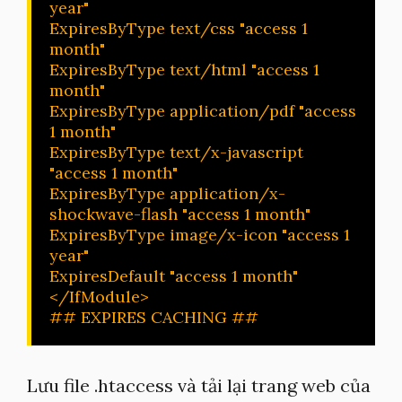
year"

ExpiresByType text/css "access 1 
month"

ExpiresByType text/html "access 1 
month"

ExpiresByType application/pdf "access 
1 month"

ExpiresByType text/x-javascript 
"access 1 month"

ExpiresByType application/x-
shockwave-flash "access 1 month"

ExpiresByType image/x-icon "access 1 
year"

ExpiresDefault "access 1 month"

</IfModule>

## EXPIRES CACHING ##
Lưu file .htaccess và tải lại trang web của