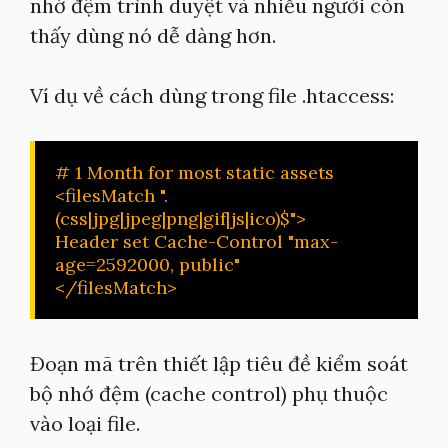
nhớ đệm trình duyệt và nhiều người còn
thấy dùng nó dễ dàng hơn.
Ví dụ về cách dùng trong file .htaccess:
# 1 Month for most static assets

<filesMatch ".
(css|jpg|jpeg|png|gif|js|ico)$">

Header set Cache-Control "max-
age=2592000, public"

</filesMatch>
Đoạn mã trên thiết lập tiêu đề kiểm soát
bộ nhớ đệm (cache control) phụ thuộc
vào loại file.