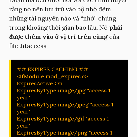
rằng nó nên lưu trữ vào bộ nhớ đệm
những tài nguyên nào và “nhớ” chúng
trong khoảng thời gian bao lâu. Nó
phải
được thêm vào ở vị trí trên cùng
của
file .htaccess
## EXPIRES CACHING ##

<IfModule mod_expires.c>

ExpiresActive On

ExpiresByType image/jpg "access 1 
year"

ExpiresByType image/jpeg "access 1 
year"

ExpiresByType image/gif "access 1 
year"

ExpiresByType image/png "access 1 