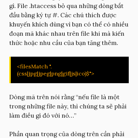
gì. File .htaccess bỏ qua những dòng bắt
đầu bằng ký tự #. Các chú thích được
khuyến khích dùng vì bạn có thể có nhiều
đoạn mã khác nhau trên file khi mà kiến
thức hoặc nhu cầu của bạn tăng thêm.
<filesMatch ".
(css|jpg|jpeg|png|gif|js|ico)$">
Dòng mã trên nói rằng “nếu file là một
trong những file này, thì chúng ta sẽ phải
làm điều gì đó với nó…”
Phần quan trọng của dòng trên cần phải