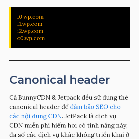
i0.wp.com

i1.wp.com

i2.wp.com

c0.wp.com
Canonical header
Cả BunnyCDN & Jetpack đều sử dụng thẻ
canonical header để
đảm bảo SEO cho
các nội dung CDN
. JetPack là dịch vụ
CDN miễn phí hiếm hoi có tính năng này,
đa số các dịch vụ khác không triển khai ở