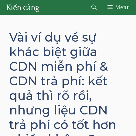
Chuyển
Kiến càng
Menu
đến
nội
dung
Vài ví dụ về sự
khác biệt giữa
CDN miễn phí &
CDN trả phí: kết
quả thì rõ rồi,
nhưng liệu CDN
trả phí có tốt hơn