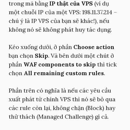
trong mã bằng
IP thật của VPS
(ví dụ
một chuỗi IP của một VPS: 198.11.37.214 –
chú ý là IP VPS của bạn sẽ khác!), nếu
không nó sẽ không phát huy tác dụng.
Kéo xuống dưới, ở phần
Choose action
bạn chọn
Skip
. Và bên dưới một chút ở
phần
WAF components to skip
thì tick
chọn
All remaining custom rules
.
Phần trên có nghĩa là nếu các yêu cầu
xuất phát từ chính VPS thì nó sẽ bỏ qua
các rule còn lại, không chặn (Block) hay
thử thách (Managed Challenge) gì cả.