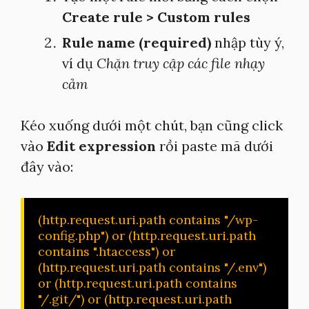
Create rule > Custom rules
Rule name (required)
nhập tùy ý,
ví dụ
Chặn truy cập các file nhạy
cảm
Kéo xuống dưới một chút, bạn cũng click
vào
Edit expression
rồi paste mã dưới
đây vào:
(http.request.uri.path contains "/wp-
config.php") or (http.request.uri.path 
contains ".htaccess") or 
(http.request.uri.path contains "/.env") 
or (http.request.uri.path contains 
"/.git/") or (http.request.uri.path 