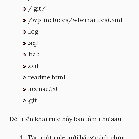
/.git/
/wp-includes/wlwmanifest.xml
.log
.sql
.bak
.old
readme.html
license.txt
.git
Để triển khai rule này bạn làm như sau:
Tạo một rule mới bằng cách chọn