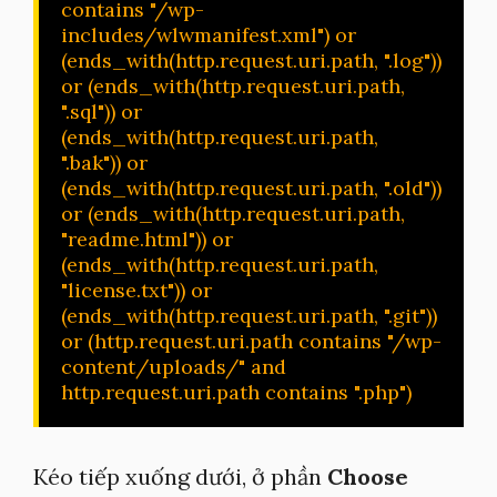
contains "/wp-
includes/wlwmanifest.xml") or 
(ends_with(http.request.uri.path, ".log")) 
or (ends_with(http.request.uri.path, 
".sql")) or 
(ends_with(http.request.uri.path, 
".bak")) or 
(ends_with(http.request.uri.path, ".old")) 
or (ends_with(http.request.uri.path, 
"readme.html")) or 
(ends_with(http.request.uri.path, 
"license.txt")) or 
(ends_with(http.request.uri.path, ".git")) 
or (http.request.uri.path contains "/wp-
content/uploads/" and 
http.request.uri.path contains ".php")
Kéo tiếp xuống dưới, ở phần
Choose