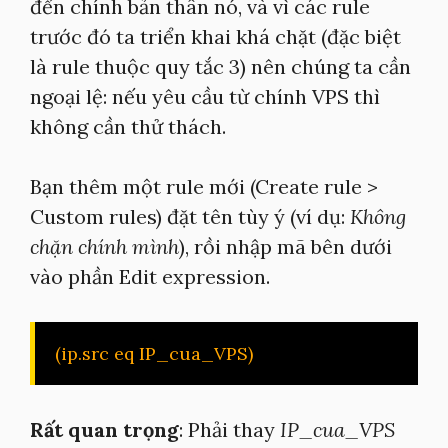
đến chính bản thân nó, và vì các rule
trước đó ta triển khai khá chặt (đặc biệt
là rule thuộc quy tắc 3) nên chúng ta cần
ngoại lệ: nếu yêu cầu từ chính VPS thì
không cần thử thách.
Bạn thêm một rule mới (Create rule >
Custom rules) đặt tên tùy ý (ví dụ:
Không
chặn chính mình
), rồi nhập mã bên dưới
vào phần Edit expression.
(ip.src eq IP_cua_VPS)
Rất quan trọng
: Phải thay
IP_cua_VPS