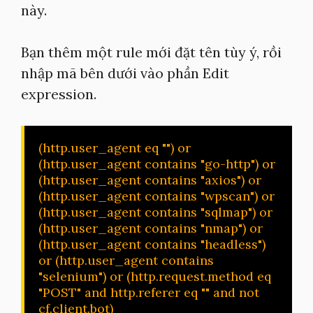
này.
Bạn thêm một rule mới đặt tên tùy ý, rồi
nhập mã bên dưới vào phần Edit
expression.
(http.user_agent eq "") or 
(http.user_agent contains "go-http") or 
(http.user_agent contains "axios") or 
(http.user_agent contains "wpscan") or 
(http.user_agent contains "sqlmap") or 
(http.user_agent contains "nmap") or 
(http.user_agent contains "headless") 
or (http.user_agent contains 
"selenium") or (http.request.method eq 
"POST" and http.referer eq "" and not 
cf.client.bot)