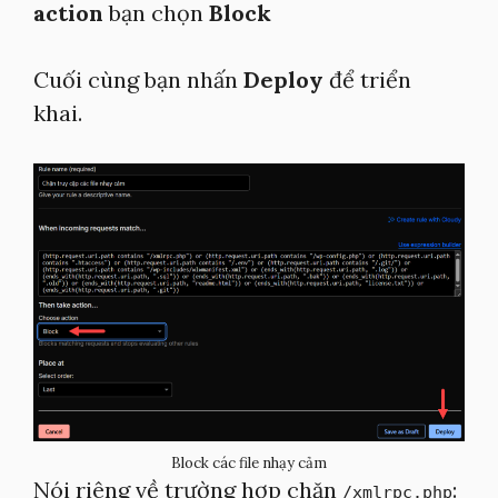
action
bạn chọn
Block
Cuối cùng bạn nhấn
Deploy
để triển
khai.
Block các file nhạy cảm
Nói riêng về trường hợp chặn
:
/xmlrpc.php