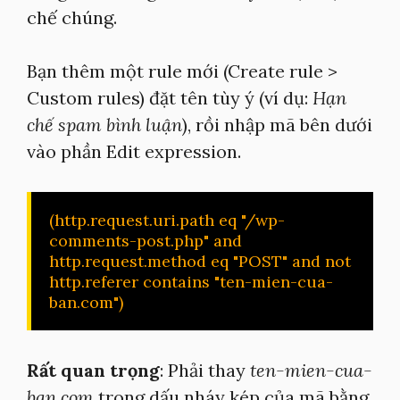
chế chúng.
Bạn thêm một rule mới (Create rule >
Custom rules) đặt tên tùy ý (ví dụ:
Hạn
chế spam bình luận
), rồi nhập mã bên dưới
vào phần Edit expression.
(http.request.uri.path eq "/wp-
comments-post.php" and 
http.request.method eq "POST" and not 
http.referer contains "ten-mien-cua-
ban.com")
Rất quan trọng
: Phải thay
ten-mien-cua-
ban.com
trong dấu nháy kép của mã bằng