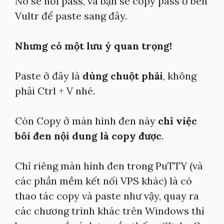
Nó sẽ hỏi pass, và bạn sẽ copy pass ở bên
Vultr để paste sang đây.
Nhưng có một lưu ý quan trọng!
Paste ở đây là
dùng chuột phải
, không
phải Ctrl + V nhé.
Còn Copy ở màn hình đen này
chỉ việc
bôi đen nội dung là copy được
.
Chỉ riêng màn hình đen trong PuTTY (và
các phần mềm kết nối VPS khác) là có
thao tác copy và paste như vậy, quay ra
các chương trình khác trên Windows thì