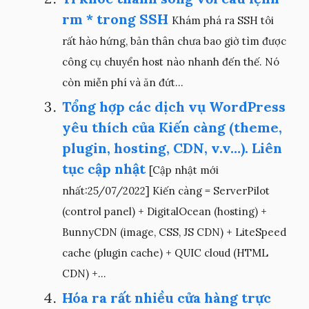
rm * trong SSH
Khám phá ra SSH tôi
rất hào hứng, bản thân chưa bao giờ tìm được
công cụ chuyển host nào nhanh đến thế. Nó
còn miễn phí và ăn đứt...
Tổng hợp các dịch vụ WordPress
yêu thích của Kiến càng (theme,
plugin, hosting, CDN, v.v…). Liên
tục cập nhật
[Cập nhật mới
nhất:25/07/2022] Kiến càng = ServerPilot
(control panel) + DigitalOcean (hosting) +
BunnyCDN (image, CSS, JS CDN) + LiteSpeed
cache (plugin cache) + QUIC cloud (HTML
CDN) +...
Hóa ra rất nhiều cửa hàng trực