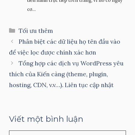
tiến hành trực tiếp trên trang, vì nó có nguy
cơ...
Danh
Tối ưu thêm
mục
Phân biệt các dữ liệu họ tên đầu vào
để việc lọc được chính xác hơn
Tổng hợp các dịch vụ WordPress yêu
thích của Kiến càng (theme, plugin,
hosting, CDN, v.v…). Liên tục cập nhật
Viết một bình luận
Bình