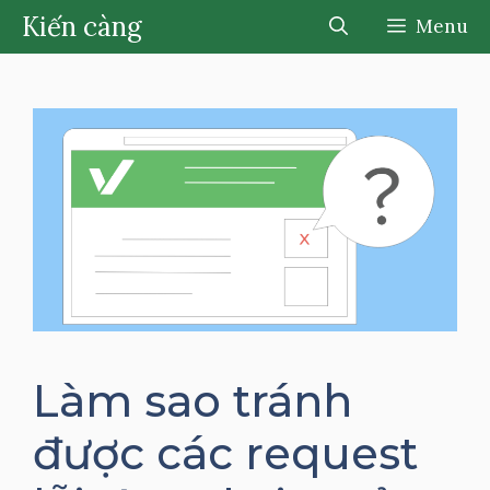
Chuyển
Kiến càng
Menu
đến
nội
dung
Làm sao tránh
được các request