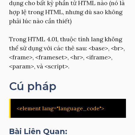
dụng cho bất kỳ phần tử HTML nào (nó là
hợp lệ trong HTML, nhưng dù sao không
phải lúc nào cần thiết)
Trong HTML 4.01, thuộc tính lang không
thể sử dụng với các thẻ sau: <base>, <br>,
<frame>, <frameset>, <hr>, <iframe>,
<param>, và <script>.
Cú pháp
<element lang="language_code">
Bài Liên Quan: