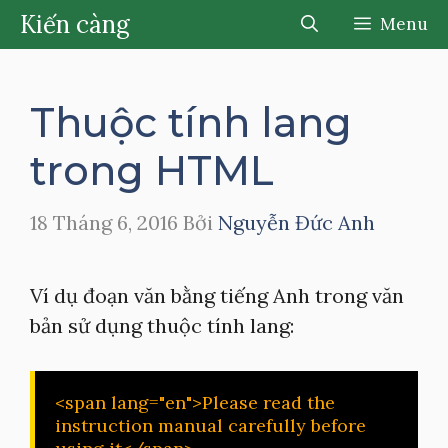
Chuyển
Kiến càng
Menu
đến
nội
dung
Thuộc tính lang
trong HTML
18 Tháng 6, 2016
Bởi
Nguyễn Đức Anh
Ví dụ đoạn văn bằng tiếng Anh trong văn
bản sử dụng thuộc tính lang:
<span lang="en">Please read the 
instruction manual carefully before 