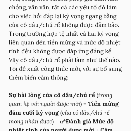
chồng, vân vân, tất cả các yếu tố đó làm
cho việc hồi đáp lại kỳ vọng ngang bằng
của cô dâu/chú rể không được đảm bảo.
Trong trường hợp tệ nhất cả hai kỳ vọng
liên quan đến tiền mừng và mức độ nhiệt
tình đều không được đáp ứng đáng kể.
Vậy cô dâu/chú rể phải làm như thế nào.
Tôi đề xuất công thức mới, với sự bổ sung
thêm biến cảm thông:
Sự hài lòng của cô dâu/chú rể
(
trong
quan hệ với người được mời
) =
Tiền mừng
đám cưới kỳ vọng
(
của cô dâu/chú rể
mong nhận được
) + α*
Đánh giá Mức độ
nhiệt tình của người được mời
+
Cảm