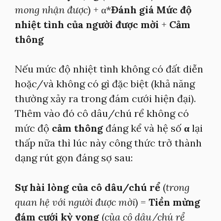
mong nhận được
) + α*
Đánh giá Mức độ
nhiệt tình của người được mời
+
Cảm
thông
Nếu mức độ nhiệt tình không có đất diễn
hoặc/và không có gì đặc biệt (khả năng
thường xảy ra trong đám cưới hiện đại).
Thêm vào đó cô dâu/chú rể không có
mức độ
cảm thông
đáng kể và hệ số
α
lại
thấp nữa thì lúc này công thức trở thành
dạng rút gọn đáng sợ sau:
Sự hài lòng của cô dâu/chú rể
(
trong
quan hệ với người được mời
) =
Tiền mừng
đám cưới kỳ vọng
(
của cô dâu/chú rể