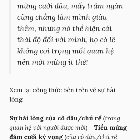
mừng cưới đâu, mấy trăm ngàn
cũng chẳng làm mình giàu
thêm, nhưng nó thể hiện cái
thái độ đối với mình, họ có lẽ
không coi trọng mối quan hệ
nên mới mừng ít thế!
Xem lại công thức bên trên về sự hài
lòng:
Sự hài lòng của cô dâu/chú rể
(
trong
quan hệ với người được mời
) =
Tiền mừng
đám cưới kỳ vọng
(
của cô dâu/chú rể