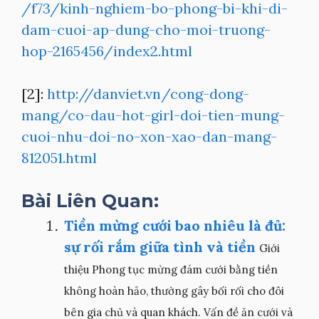
/f73/kinh-nghiem-bo-phong-bi-khi-di-
dam-cuoi-ap-dung-cho-moi-truong-
hop-2165456/index2.html
[2]:
http://danviet.vn/cong-dong-
mang/co-dau-hot-girl-doi-tien-mung-
cuoi-nhu-doi-no-xon-xao-dan-mang-
812051.html
Bài Liên Quan:
Tiền mừng cưới bao nhiêu là đủ:
sự rối rắm giữa tình và tiền
Giới
thiệu Phong tục mừng đám cưới bằng tiền
không hoàn hảo, thường gây bối rối cho đôi
bên gia chủ và quan khách. Vấn đề ăn cưới và