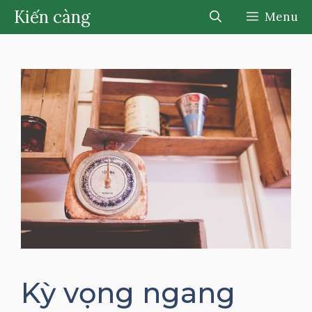
Chuyển
Kiến càng
Menu
đến
nội
dung
Kỳ vọng ngang