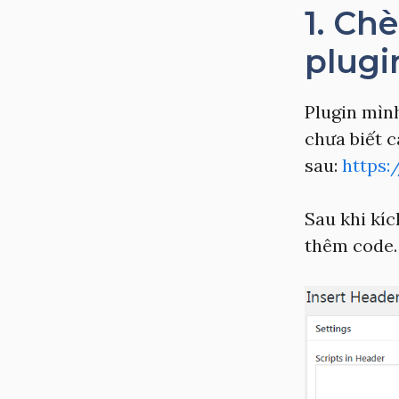
1. Ch
plugi
Plugin mìn
chưa biết c
sau:
https:
Sau khi kíc
thêm code. 