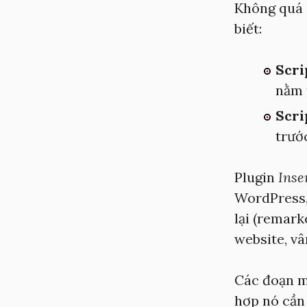
Không quá 
biết:
Scri
nằm 
Scri
trướ
Plugin
Inse
WordPress, 
lại (remar
website, vâ
Các đoạn m
hợp nó cần 