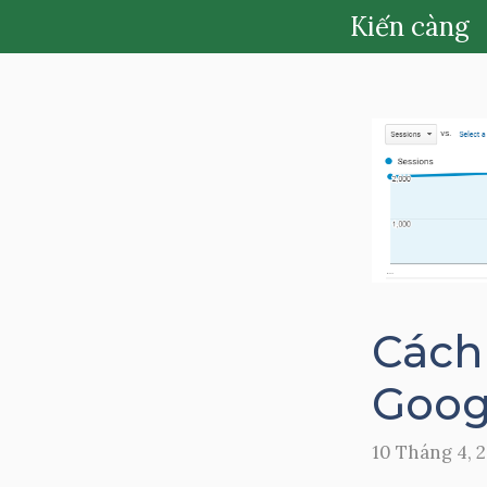
Chuyển
Kiến càng
đến
nội
dung
Cách
Goog
10 Tháng 4, 