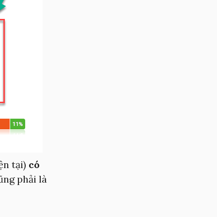
ện tại)
có
ũng phải là