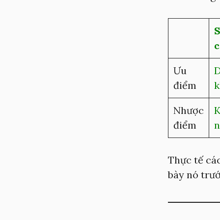
S
c
Ưu
D
điểm
k
Nhược
K
điểm
n
Thực tế các
bày nó trướ