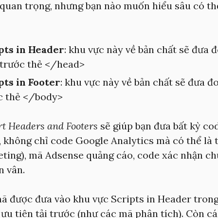
quan trọng, nhưng bạn nào muốn hiểu sâu có t
pts in Header
: khu vực này về bản chất sẽ đưa 
trước thẻ </head>
pts in Footer
: khu vực này về bản chất sẽ đưa 
c thẻ </body>
rt Headers and Footers
sẽ giúp bạn đưa bất kỳ co
không chỉ code Google Analytics mà có thể là t
keting), mã Adsense quảng cáo, code xác nhận ch
n vân.
ã được đưa vào khu vực Scripts in Header tron
ưu tiên tải trước (như các mã phân tích). Còn c