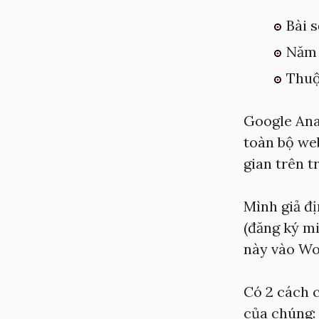
Bài s
Năm 
Thuộ
Google Anal
toàn bộ web
gian trên t
Mình giả đị
(đăng ký mi
này vào Wo
Có 2 cách 
của chúng: