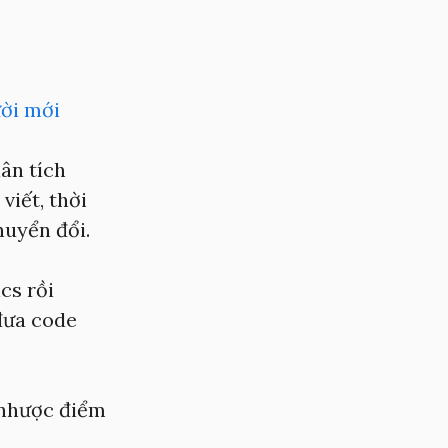
ời mới
ân tích
viết, thời
huyển đổi.
cs rồi
 đưa code
 nhược điểm