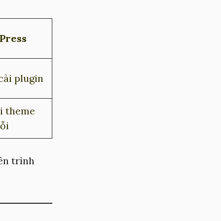
dPress
cài plugin
hi theme
lỗi
ên trình