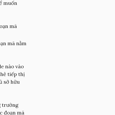
hể muốn
đoạn mã
đoạn mã nằm
de nào vào
hẻ tiếp thị
ủ sỡ hữu
g trường
ác đoạn mã