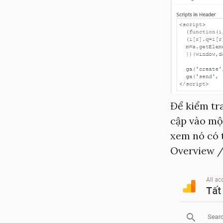
Để kiểm tra
cập vào một
xem nó có t
Overview /