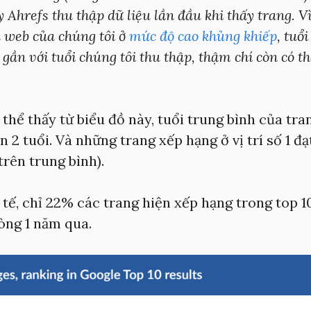
 Ahrefs thu thập dữ liệu lần đầu khi thấy trang. Vì
u web của chúng tôi ở
mức độ cao khủng khiếp
, tuổ
 gần với tuổi chúng tôi thu thập, thậm chí còn có t
thể thấy từ biểu đồ này, tuổi trung bình của tra
ên 2 tuổi. Và những trang xếp hạng ở vị trí số 1 đạ
trên trung bình).
tế, chỉ 22% các trang hiện xếp hạng trong top 1
òng 1 năm qua.