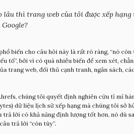
 lâu thì trang web của tôi được xếp hạng
 Google?
 phổ biến cho câu hỏi này là rất rõ ràng, “nó còn
ếu tố”, bởi vì có quá nhiều biến để xem xét, chẳ
a trang web, đối thủ cạnh tranh, ngân sách, các
hrefs, chúng tôi quyết định nghiên cứu tỉ mỉ hàn
ytes) dữ liệu lịch sử xếp hạng mà chúng tôi sở h
 trả lời có khả năng định lượng tốt hơn, nó dù s
câu trả lời “còn tùy”.