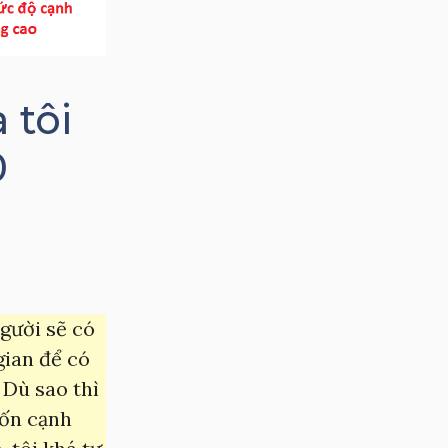
 tôi
0
người sẽ có
gian để có
 Dù sao thì
vốn cạnh