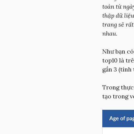
toán từ ngày
thập dữ liệ
trang sẽ rất
nhau.
Như bạn có 
top10 là tr
gần 3 (tính 
Trong thực 
tạo trong v