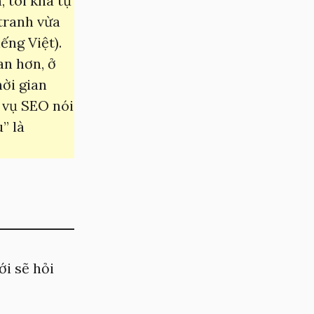
 tôi khá tự
 tranh vừa
iếng Việt).
an hơn, ở
hời gian
m vụ SEO nói
” là
ới sẽ hỏi