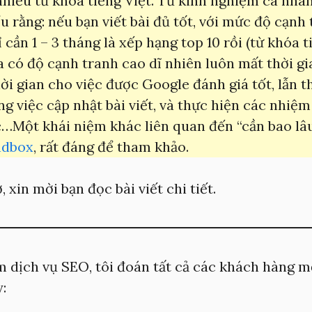
hiều từ khóa tiếng Việt. Từ kinh nghiệm cá nhân,
ểu rằng: nếu bạn viết bài đủ tốt, với mức độ cạnh
ỉ cần 1 – 3 tháng là xếp hạng top 10 rồi (từ khóa t
 có độ cạnh tranh cao dĩ nhiên luôn mất thời gi
hời gian cho việc được Google đánh giá tốt, lẫn t
ong việc cập nhật bài viết, và thực hiện các nhiệ
…Một khái niệm khác liên quan đến “cần bao lâu
ndbox
, rất đáng để tham khảo.
, xin mời bạn đọc bài viết chi tiết.
 dịch vụ SEO, tôi đoán tất cả các khách hàng m
: