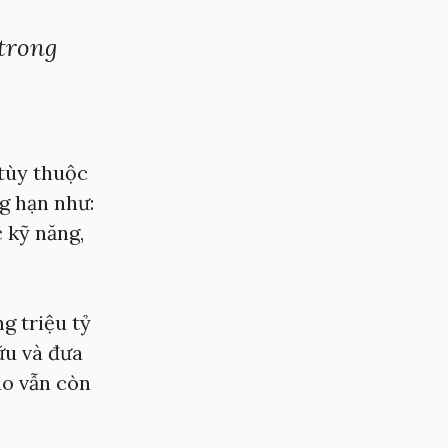
 trong
 tùy thuộc
ng hạn như:
 kỹ năng,
g triệu tỷ
ữu và đưa
ao vẫn còn