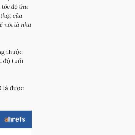
 tốc độ thu
i thật của
hể nói là như
ng thuộc
t độ tuổi
0 là được