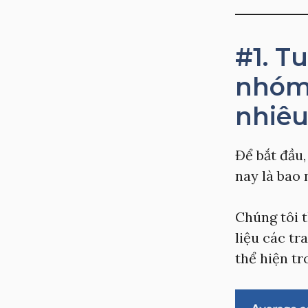
#1. T
nhóm 
nhiê
Để bắt đầu,
nay là bao 
Chúng tôi t
liệu các tr
thể hiện tr