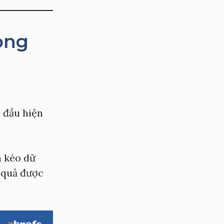
ong
p đầu hiện
à kéo dữ
t quả được