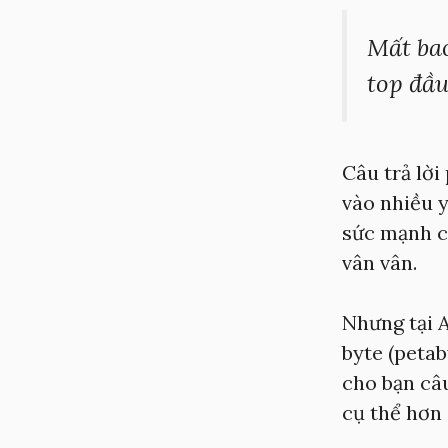
Mất bao
top đầu
Câu trả lời
vào nhiều y
sức mạnh củ
vân vân.
Nhưng tại A
byte (petab
cho bạn câu
cụ thể hơn 