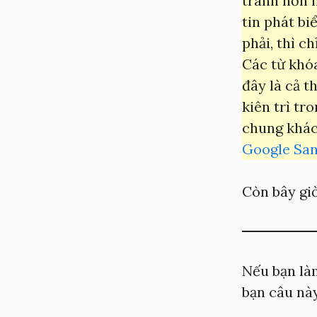
tranh hơn n
tin phát bi
phải, thì ch
Các từ khóa
đây là cả t
kiên trì tr
chung khác
Google Sa
Còn bây giờ
Nếu bạn làm
bạn câu này