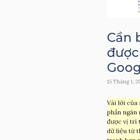
Cần b
được
Goog
15 Tháng 1, 2
Vài lời của
phần ngán n
được vị trí
dữ liệu từ 