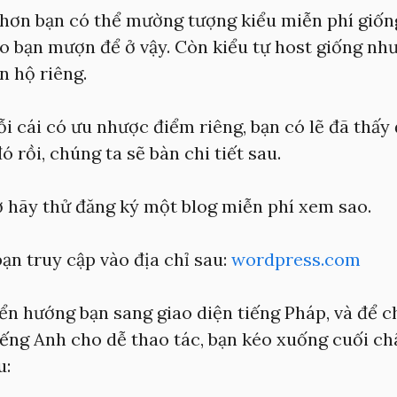
 hơn bạn có thể mường tượng kiểu miễn phí giốn
o bạn mượn để ở vậy. Còn kiểu tự host giống nh
n hộ riêng.
i cái có ưu nhược điểm riêng, bạn có lẽ đã thấ
ó rồi, chúng ta sẽ bàn chi tiết sau.
ờ hãy thử đăng ký một blog miễn phí xem sao.
ạn truy cập vào địa chỉ sau:
wordpress.com
ển hướng bạn sang giao diện tiếng Pháp, và để 
iếng Anh cho dễ thao tác, bạn kéo xuống cuối ch
u: