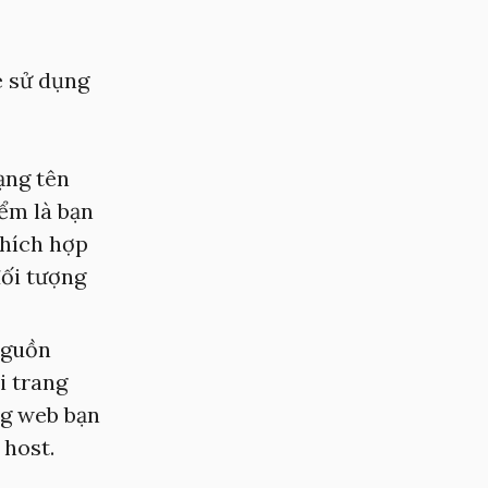
e sử dụng
ạng tên
ểm là bạn
thích hợp
đối tượng
 nguồn
i trang
ng web bạn
 host.