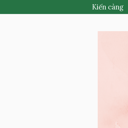
Chuyển
Kiến càng
đến
nội
dung