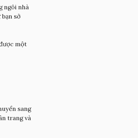
g ngôi nhà
ư bạn sở
y được một
chuyển sang
ân trang và