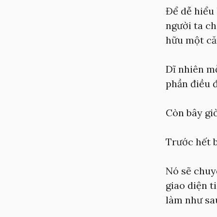
Để dễ hiểu
người ta ch
hữu một că
Dĩ nhiên mỗ
phần điều đ
Còn bây gi
Trước hết b
Nó sẽ chuy
giao diện t
làm như sa