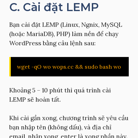
C. Cài đặt LEMP
Bạn cài đặt LEMP (Linux, Ngnix, MySQL
(hoặc MariaDB), PHP) làm nền để chạy
WordPress bằng câu lệnh sau:
wget -qO wo wops.cc && sudo bash wo
Khoảng 5 – 10 phút thì quá trình cài
LEMP sẽ hoàn tất.
Khi cài gần xong, chương trình sẽ yêu cầu
bạn nhập tên (không dấu), và địa chỉ
email, nhập xong, enter là xong phần này.