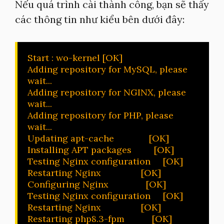
Nếu quá trình cài thành công, bạn sẽ thấy
các thông tin như kiểu bên dưới đây:
Start : wo-kernel [OK]

Adding repository for MySQL, please 
wait...

Adding repository for NGINX, please 
wait...

Adding repository for PHP, please 
wait...

Updating apt-cache              [OK]

Installing APT packages         [OK]

Testing Nginx configuration     [OK]

Restarting Nginx                [OK]

Configuring Nginx               [OK]

Testing Nginx configuration     [OK]

Restarting Nginx                [OK]

Restarting php8.3-fpm           [OK]
