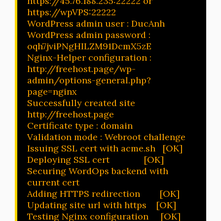
https://45.76.188.235:22222 or 
https://wpVPS:22222

WordPress admin user : DucAnh

WordPress admin password : 
oqh7jviPNgHILZM91DcmX5zE

Nginx-Helper configuration :    
http://freehost.page/wp-
admin/options-general.php?
page=nginx

Successfully created site 
http://freehost.page

Certificate type : domain

Validation mode : Webroot challenge

Issuing SSL cert with acme.sh   [OK]

Deploying SSL cert              [OK]

Securing WordOps backend with 
current cert

Adding HTTPS redirection        [OK]

Updating site url with https    [OK]

Testing Nginx configuration     [OK]
