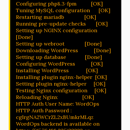
Configuring php8.3-fpm          [OK]

Tuning MySQL configuration      [OK]

Restarting mariadb              [OK]

Running pre-update checks       [OK]

Setting up NGINX configuration  
[Done]

Setting up webroot              [Done]

Downloading WordPress           [Done]

Setting up database             [Done]

Configuring WordPress           [OK]

Installing WordPress            [OK]

Installing plugin nginx-helper  [OK]

Setting plugin nginx-helper     [OK]

Testing Nginx configuration     [OK]

Reloading Nginx                 [OK]

HTTP Auth User Name: WordOps

HTTP Auth Password : 
cglrgNA2WCrZL2xBUmkrMLqz

WordOps backend is available on 