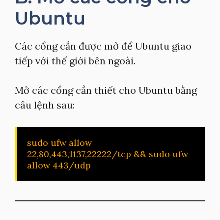
Ubuntu
Các cổng cần được mở để Ubuntu giao
tiếp với thế giới bên ngoài.
Mở các cổng cần thiết cho Ubuntu bằng
câu lệnh sau:
sudo ufw allow 
22,80,443,1137,22222/tcp && sudo ufw 
allow 443/udp