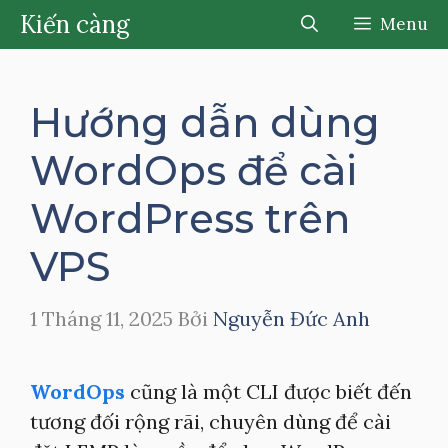
Chuyển
Kiến càng
Menu
đến
nội
dung
Hướng dẫn dùng
WordOps để cài
WordPress trên
VPS
1 Tháng 11, 2025
Bởi
Nguyễn Đức Anh
WordOps
cũng là một CLI được biết đến
tương đối rộng rãi, chuyên dùng để cài