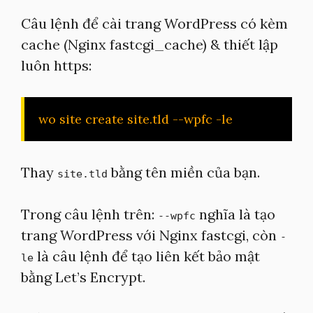
Câu lệnh để cài trang WordPress có kèm
cache (Nginx fastcgi_cache) & thiết lập
luôn https:
wo site create site.tld --wpfc -le
Thay
bằng tên miền của bạn.
site.tld
Trong câu lệnh trên:
nghĩa là tạo
--wpfc
trang WordPress với Nginx fastcgi, còn
-
là câu lệnh để tạo liên kết bảo mật
le
bằng Let’s Encrypt.