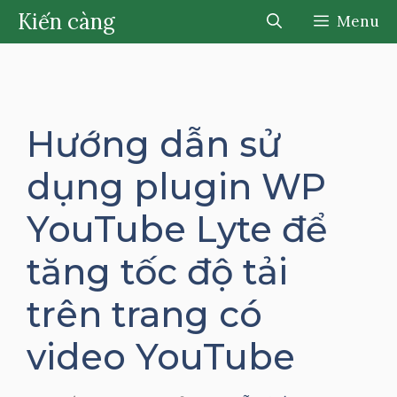
Chuyển
Kiến càng
Menu
đến
nội
dung
Hướng dẫn sử
dụng plugin WP
YouTube Lyte để
tăng tốc độ tải
trên trang có
video YouTube