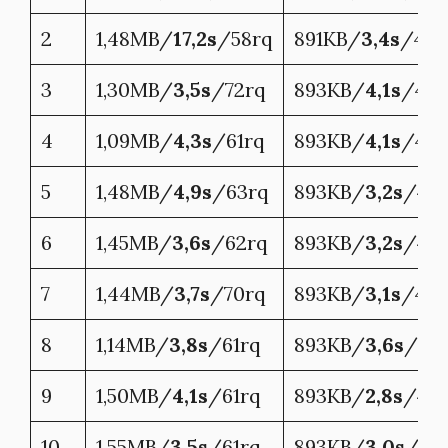
2
1,48MB/
17,2s
/58rq
891KB/
3,4s
/44r
3
1,30MB/
3,5s
/72rq
893KB/
4,1s
/45r
4
1,09MB/
4,3s
/61rq
893KB/
4,1s
/46r
5
1,48MB/
4,9s
/63rq
893KB/
3,2s
/46
6
1,45MB/
3,6s
/62rq
893KB/
3,2s
/45r
7
1,44MB/
3,7s
/70rq
893KB/
3,1s
/45r
8
1,14MB/
3,8s
/61rq
893KB/
3,6s
/45
9
1,50MB/
4,1s
/61rq
893KB/
2,8s
/45r
10
1,55MB/
3,5s
/61rq
893KB/
3,0s
/46