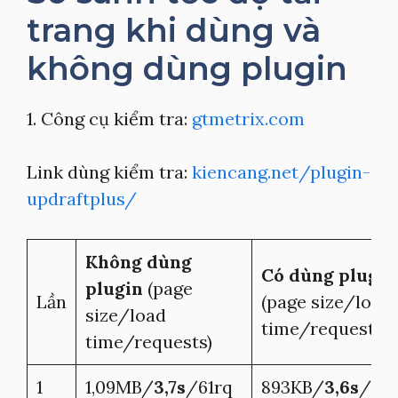
trang khi dùng và
không dùng plugin
1. Công cụ kiểm tra:
gtmetrix.com
Link dùng kiểm tra:
kiencang.net/plugin-
updraftplus/
Không dùng
Có dùng plugin
plugin
(page
Lần
(page size/load
size/load
time/requests)
time/requests)
1
1,09MB/
3,7s
/61rq
893KB/
3,6s
/45