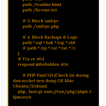
        path /readme.html

        path /license.txt

	# 3. Block xmlrpc 

	path /xmlrpc.php

        # 4. Block Backups & Logs

        path *.sql *.bak *.log *.old

        # path *.zip *.rar *.tar *.7z

    }

    # Tra ve 404

    respond @forbidden 404

	# PHP FastCGI (Check lai duong 
dan socket neu dung OS khac 
Ubuntu/Debian)

    php_fastcgi unix//run/php/php8.3-
fpm.sock
