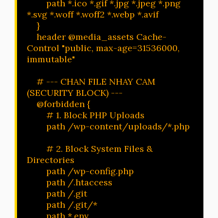
        path *.ico *.gif *.jpg *.jpeg *.png 
*.svg *.woff *.woff2 *.webp *.avif

    }

    header @media_assets Cache-
Control "public, max-age=31536000, 
immutable"

    # --- CHAN FILE NHAY CAM 
(SECURITY BLOCK) ---

    @forbidden {

        # 1. Block PHP Uploads 

        path /wp-content/uploads/*.php

        # 2. Block System Files & 
Directories

        path /wp-config.php

        path /.htaccess

	path /.git

        path /.git/*     

        path *.env   
