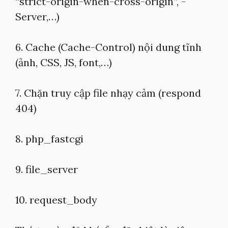
“strict-origin-when-cross-origin”, -
Server,…)
6. Cache (Cache-Control) nội dung tĩnh
(ảnh, CSS, JS, font,…)
7. Chặn truy cập file nhạy cảm (respond
404)
8. php_fastcgi
9. file_server
10. request_body