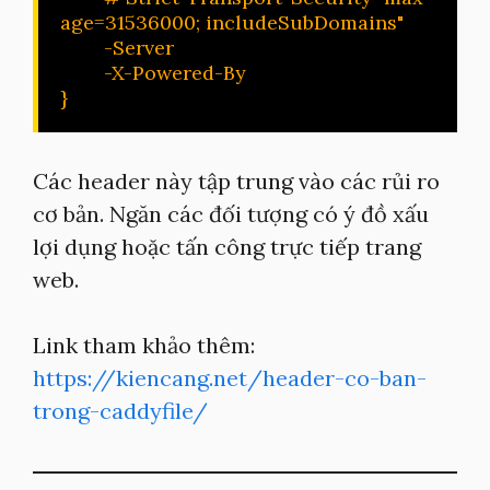
age=31536000; includeSubDomains"

        -Server

        -X-Powered-By

}
Các header này tập trung vào các rủi ro
cơ bản. Ngăn các đối tượng có ý đồ xấu
lợi dụng hoặc tấn công trực tiếp trang
web.
Link tham khảo thêm:
https://kiencang.net/header-co-ban-
trong-caddyfile/