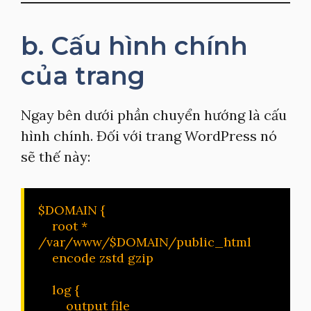
b. Cấu hình chính
của trang
Ngay bên dưới phần chuyển hướng là cấu
hình chính. Đối với trang WordPress nó
sẽ thế này:
$DOMAIN {

    root * 
/var/www/$DOMAIN/public_html

    encode zstd gzip

    log {

        output file 