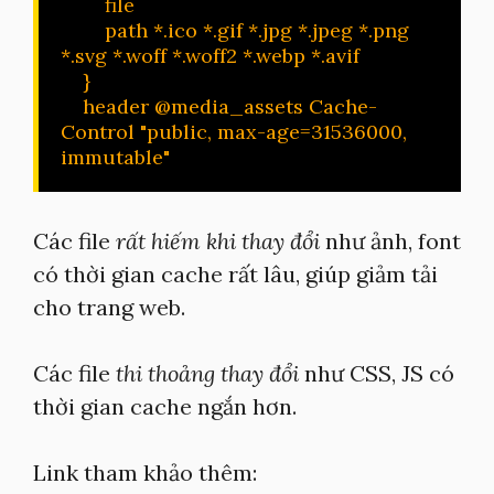
        file

        path *.ico *.gif *.jpg *.jpeg *.png 
*.svg *.woff *.woff2 *.webp *.avif

    }

    header @media_assets Cache-
Control "public, max-age=31536000, 
immutable"
Các file
rất hiếm khi thay đổi
như ảnh, font
có thời gian cache rất lâu, giúp giảm tải
cho trang web.
Các file
thi thoảng thay đổi
như CSS, JS có
thời gian cache ngắn hơn.
Link tham khảo thêm: