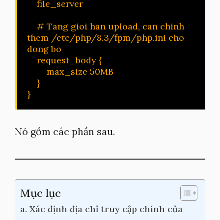
    file_server

    # Tang gioi han upload, can chinh 
them /etc/php/8.3/fpm/php.ini cho 
dong bo

    request_body {

        max_size 50MB

    }

}
Nó gồm các phần sau.
Mục lục
a. Xác định địa chỉ truy cập chính của