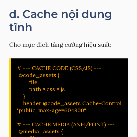
d. Cache nội dung
tĩnh
Cho mục đích tăng cường hiệu suất:
# --- CACHE CODE (CSS/JS) ---

 @code_assets {

        file

        path *.css *.js

    }

    header @code_assets Cache-Control 
"public, max-age=604800"

# --- CACHE MEDIA (ANH/FONT) ---

 @media_assets {
