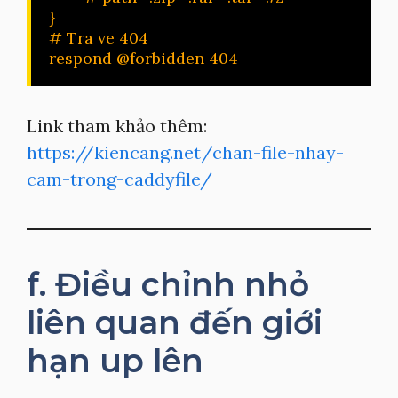
}

# Tra ve 404

respond @forbidden 404
Link tham khảo thêm:
https://kiencang.net/chan-file-nhay-
cam-trong-caddyfile/
f. Điều chỉnh nhỏ
liên quan đến giới
hạn up lên