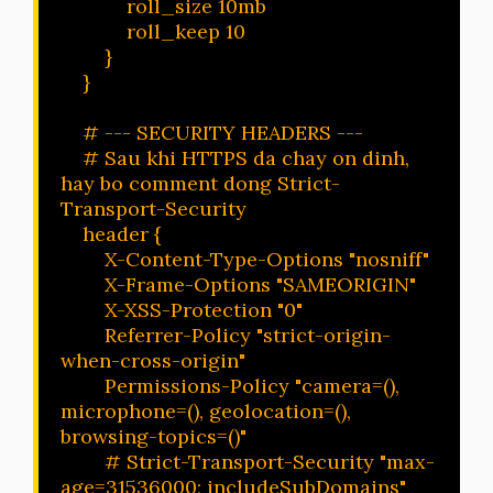
            roll_size 10mb

            roll_keep 10

        }

    }

    # --- SECURITY HEADERS ---

    # Sau khi HTTPS da chay on dinh, 
hay bo comment dong Strict-
Transport-Security

    header {

        X-Content-Type-Options "nosniff"

        X-Frame-Options "SAMEORIGIN"

        X-XSS-Protection "0"

        Referrer-Policy "strict-origin-
when-cross-origin"

        Permissions-Policy "camera=(), 
microphone=(), geolocation=(), 
browsing-topics=()"

        # Strict-Transport-Security "max-
age=31536000; includeSubDomains"
