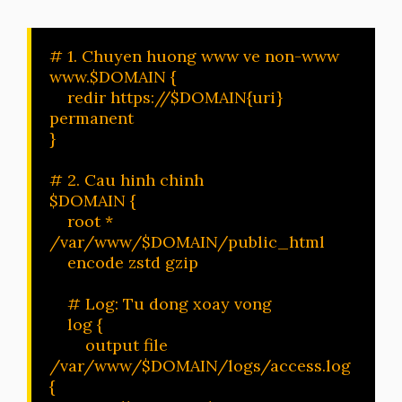
# 1. Chuyen huong www ve non-www 

www.$DOMAIN {

    redir https://$DOMAIN{uri} 
permanent

}

# 2. Cau hinh chinh

$DOMAIN {

    root * 
/var/www/$DOMAIN/public_html

    encode zstd gzip

    # Log: Tu dong xoay vong

    log {

        output file 
/var/www/$DOMAIN/logs/access.log 
{
