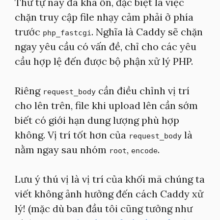
Thứ tự này đã khá ổn, đặc biệt là việc
chặn truy cập file nhạy cảm phải ở phía
trước
. Nghĩa là Caddy sẽ chặn
php_fastcgi
ngay yêu cầu có vấn đề, chỉ cho các yêu
cầu hợp lệ đến được bộ phận xử lý PHP.
Riêng
cần điều chỉnh vị trí
request_body
cho lên trên, file khi upload lên cần sớm
biết có giới hạn dung lượng phù hợp
không. Vị trí tốt hơn của
là
request_body
nằm ngay sau nhóm
,
.
root
encode
Lưu ý thú vị là vị trí của khối mã chúng ta
viết không ảnh hưởng đến cách Caddy xử
lý! (mặc dù ban đầu tôi cũng tưởng như