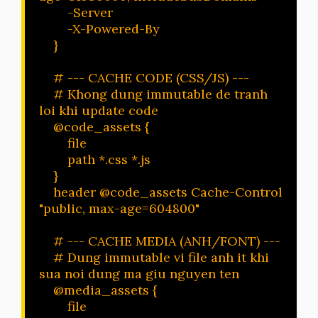
        -Server

        -X-Powered-By

    }

    # --- CACHE CODE (CSS/JS) ---

    # Khong dung immutable de tranh 
loi khi update code

    @code_assets {

        file

        path *.css *.js

    }

    header @code_assets Cache-Control 
"public, max-age=604800"

    # --- CACHE MEDIA (ANH/FONT) ---

    # Dung immutable vi file anh it khi 
sua noi dung ma giu nguyen ten

    @media_assets {

        file
