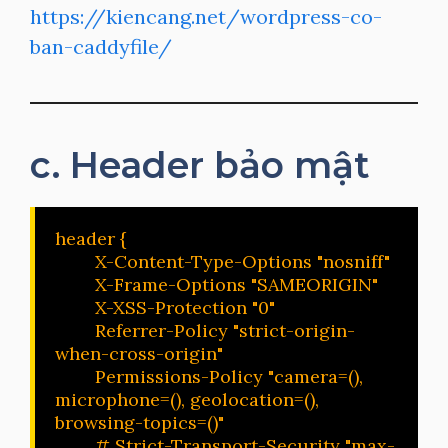
https://kiencang.net/wordpress-co-
ban-caddyfile/
c. Header bảo mật
header {

        X-Content-Type-Options "nosniff"

        X-Frame-Options "SAMEORIGIN"

        X-XSS-Protection "0"

        Referrer-Policy "strict-origin-
when-cross-origin"

        Permissions-Policy "camera=(), 
microphone=(), geolocation=(), 
browsing-topics=()"

        # Strict-Transport-Security "max-