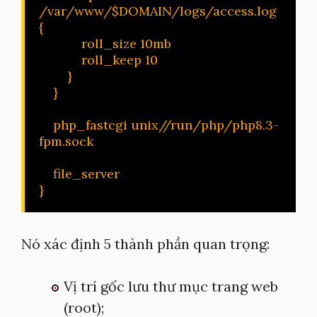
/var/www/$DOMAIN/logs/access.log 
{

            roll_size 10mb

            roll_keep 10

        }

    }

    php_fastcgi unix//run/php/php8.3-
fpm.sock

    file_server

}
Nó xác định 5 thành phần quan trọng:
Vị trí gốc lưu thư mục trang web
(root);