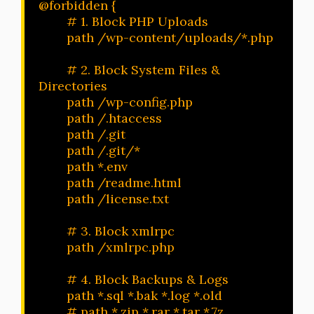
@forbidden {

        # 1. Block PHP Uploads 

        path /wp-content/uploads/*.php

        # 2. Block System Files & 
Directories

        path /wp-config.php

        path /.htaccess

	path /.git

        path /.git/*     

        path *.env   

        path /readme.html

        path /license.txt

	# 3. Block xmlrpc 

	path /xmlrpc.php

        # 4. Block Backups & Logs

        path *.sql *.bak *.log *.old

        # path *.zip *.rar *.tar *.7z
