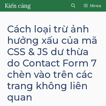
Chuyển
Kiến càng
Menu
đến
nội
dung
Cách loại trừ ảnh
hưởng xấu của mã
CSS & JS dư thừa
do Contact Form 7
chèn vào trên các
trang không liên
quan