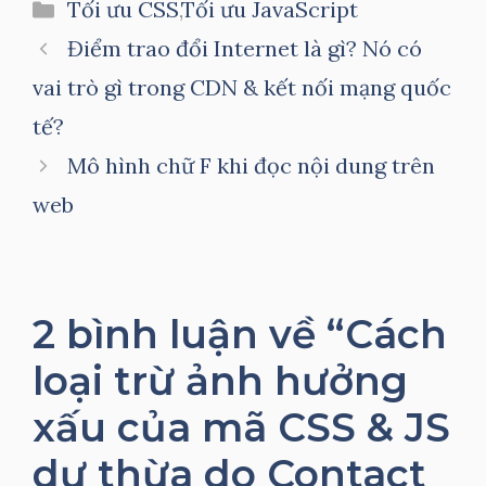
Danh
Tối ưu CSS
,
Tối ưu JavaScript
mục
Điểm trao đổi Internet là gì? Nó có
vai trò gì trong CDN & kết nối mạng quốc
tế?
Mô hình chữ F khi đọc nội dung trên
web
2 bình luận về “Cách
loại trừ ảnh hưởng
xấu của mã CSS & JS
dư thừa do Contact