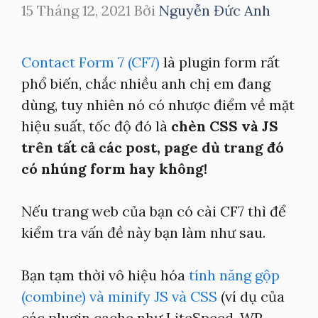
15 Tháng 12, 2021
Bởi
Nguyễn Đức Anh
Contact Form 7 (CF7)
là plugin form rất
phổ biến, chắc nhiều anh chị em đang
dùng, tuy nhiên nó có nhược điểm về mặt
hiệu suất, tốc độ đó là
chèn CSS và JS
trên tất cả các post, page dù trang đó
có nhúng form hay không!
Nếu trang web của bạn có cài CF7 thì để
kiểm tra vấn đề này bạn làm như sau.
Bạn tạm thời vô hiệu hóa
tính năng gộp
(combine) và minify JS và CSS
(ví dụ của
các plugin cache như LiteSpeed, WP-