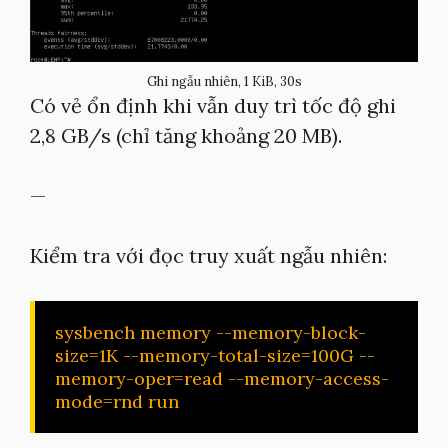
Ghi ngẫu nhiên, 1 KiB, 30s
Có vẻ ổn định khi vẫn duy trì tốc độ ghi
2,8 GB/s (chỉ tăng khoảng 20 MB).
—
Kiểm tra với đọc truy xuất ngẫu nhiên:
sysbench memory --memory-block-
size=1K --memory-total-size=100G --
memory-oper=read --memory-access-
mode=rnd run