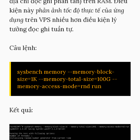
địa chỉ đọc ghi phân tán) trên RAM. Điều
kiện này
phản ảnh tốc độ thực tế của ứng
dụng
trên VPS nhiều hơn điều kiện lý
tưởng đọc ghi tuần tự.
Câu lệnh:
sysbench memory --memory-block-
size=1K --memory-total-size=100G --
memory-access-mode=rnd run
Kết quả: