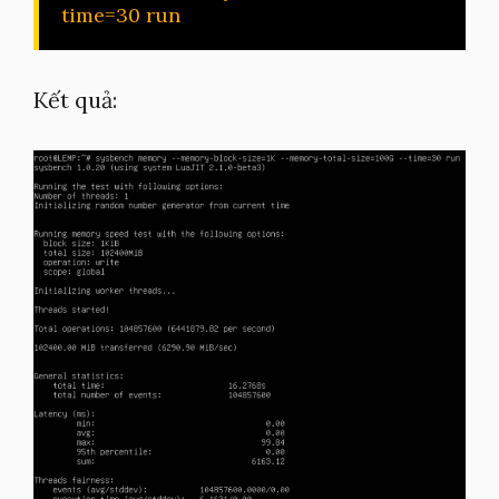
time=30 run
Kết quả: