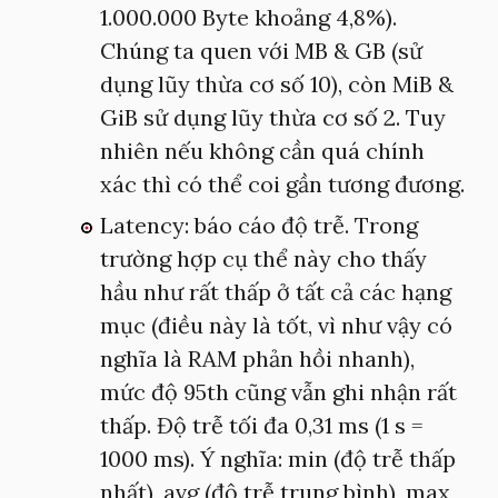
1.000.000 Byte khoảng 4,8%).
Chúng ta quen với MB & GB (sử
dụng lũy thừa cơ số 10), còn MiB &
GiB sử dụng lũy thừa cơ số 2. Tuy
nhiên nếu không cần quá chính
xác thì có thể coi gần tương đương.
Latency: báo cáo độ trễ. Trong
trường hợp cụ thể này cho thấy
hầu như rất thấp ở tất cả các hạng
mục (điều này là tốt, vì như vậy có
nghĩa là RAM phản hồi nhanh),
mức độ 95th cũng vẫn ghi nhận rất
thấp. Độ trễ tối đa 0,31 ms (1 s =
1000 ms). Ý nghĩa: min (độ trễ thấp
nhất), avg (độ trễ trung bình), max