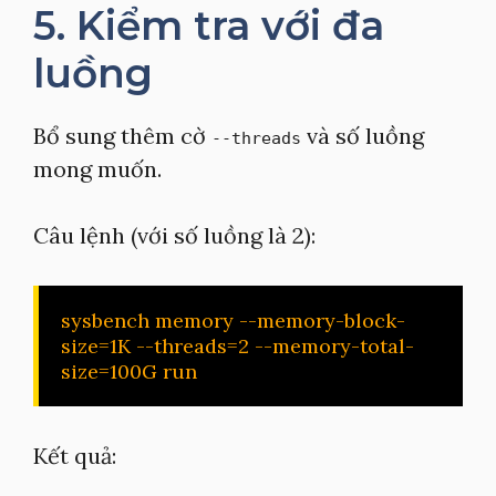
5. Kiểm tra với đa
luồng
Bổ sung thêm cờ
và số luồng
--threads
mong muốn.
Câu lệnh (với số luồng là 2):
sysbench memory --memory-block-
size=1K --threads=2 --memory-total-
size=100G run
Kết quả: