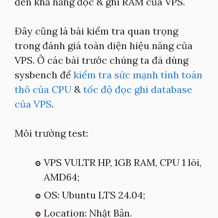
đến khả năng đọc & ghi RAM của VPS.
Đây cũng là bài kiểm tra quan trọng
trong đánh giá toàn diện hiệu năng của
VPS. Ở các bài trước chúng ta đã dùng
sysbench để
kiểm tra sức mạnh tính toán
thô của CPU
&
tốc độ đọc ghi database
của VPS
.
Môi trường test:
VPS VULTR HP, 1GB RAM, CPU 1 lõi,
AMD64;
OS: Ubuntu LTS 24.04;
Location: Nhật Bản.