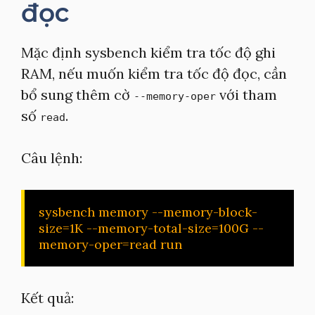
đọc
Mặc định sysbench kiểm tra tốc độ ghi
RAM, nếu muốn kiểm tra tốc độ đọc, cần
bổ sung thêm cờ
với tham
--memory-oper
số
.
read
Câu lệnh:
sysbench memory --memory-block-
size=1K --memory-total-size=100G --
memory-oper=read run
Kết quả: