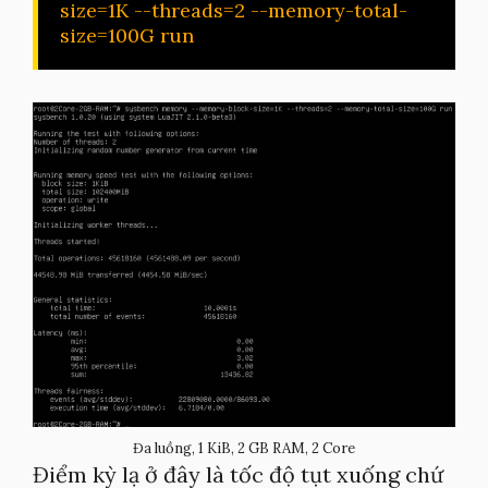
size=1K --threads=2 --memory-total-
size=100G run
Đa luồng, 1 KiB, 2 GB RAM, 2 Core
Điểm kỳ lạ ở đây là tốc độ tụt xuống chứ