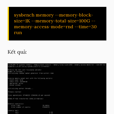
sysbench memory --memory-block-
size=1K --memory-total-size=100G --
memory-access-mode=rnd --time=30 
run
Kết quả: