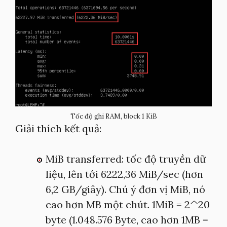
Tốc độ ghi RAM, block 1 KiB
Giải thích kết quả:
MiB transferred: tốc độ truyền dữ
liệu, lên tới 6222,36 MiB/sec (hơn
6,2 GB/giây). Chú ý đơn vị MiB, nó
cao hơn MB một chút. 1MiB = 2^20
byte (1.048.576 Byte, cao hơn 1MB =