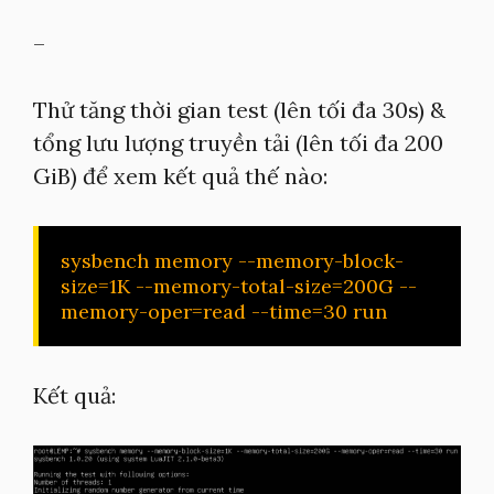
–
Thử tăng thời gian test (lên tối đa 30s) &
tổng lưu lượng truyền tải (lên tối đa 200
GiB) để xem kết quả thế nào:
sysbench memory --memory-block-
size=1K --memory-total-size=200G --
memory-oper=read --time=30 run
Kết quả: