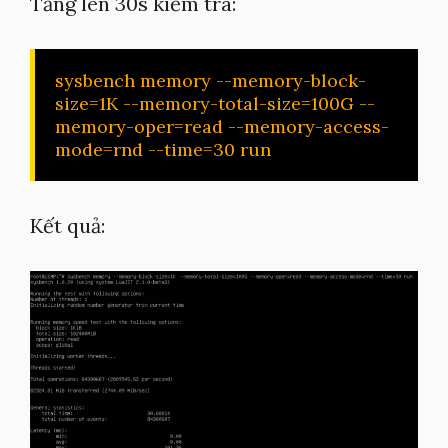
Tăng lên 30s kiểm tra:
sysbench memory --memory-block-
size=1K --memory-total-size=100G --
memory-oper=read --memory-access-
mode=rnd --time=30 run
Kết quả: