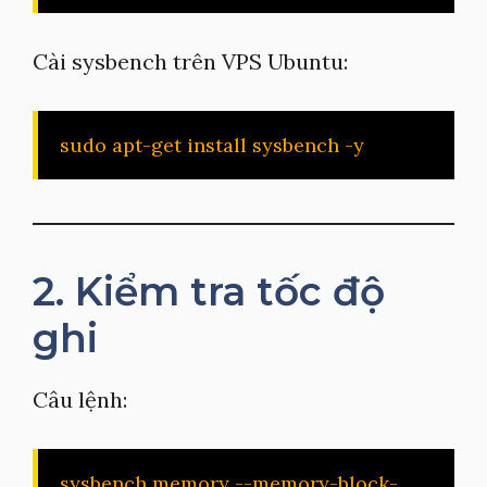
Cài sysbench trên VPS Ubuntu:
sudo apt-get install sysbench -y
2. Kiểm tra tốc độ
ghi
Câu lệnh:
sysbench memory --memory-block-