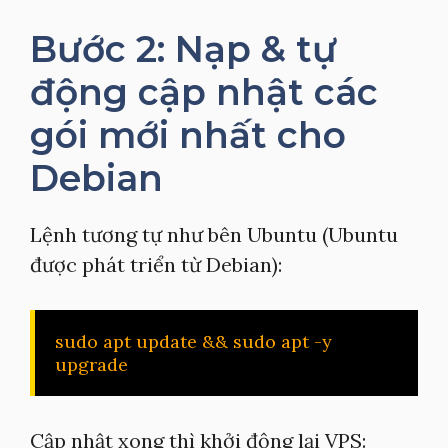
Bước 2: Nạp & tự
động cập nhật các
gói mới nhất cho
Debian
Lệnh tương tự như bên Ubuntu (Ubuntu
được phát triển từ Debian):
sudo apt update && sudo apt -y 
upgrade
Cập nhật xong thì khởi động lại VPS: