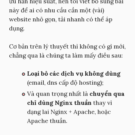
ưu hẳn hiệu suất, nên tôi viết bổ sung bài
này để ai có nhu cầu cần một (vài)
website nhỏ gọn, tải nhanh có thể áp
dụng.
Cơ bản trên lý thuyết thì không có gì mới,
chẳng qua là chúng ta làm mấy điều sau:
Loại bỏ các dịch vụ không dùng
(email, dns cấp độ hosting);
Và quan trọng nhất là
chuyển qua
chỉ dùng Nginx thuần
thay vì
dạng lai Nginx + Apache, hoặc
Apache thuần.