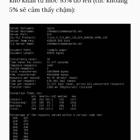
khó khăn từ mốc 95% đổ lên (tức khoảng
5% sẽ cảm thấy chậm):