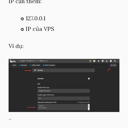
IP cần thêm:
127.0.0.1
IP của VPS
Ví dụ:
–