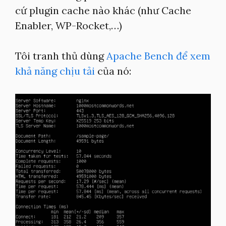
cứ plugin cache nào khác (như Cache
Enabler, WP-Rocket,…)
Tôi tranh thủ dùng
Apache Bench để xem
khả năng chịu tải
của nó: