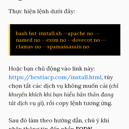
Thực hiện lệnh dưới đây:
bash hst-install.sh --apache no --
named no --exim no --dovecot no --
clamav no --spamassassin no
Hoặc bạn chủ động vào link này:
https://hestiacp.com/install.html
, tùy
chọn tắt các dịch vụ không muốn cài (
chỉ
khuyến khích khi bạn hiểu bản thân đang
tắt dịch vụ gì
), rồi copy lệnh tương ứng.
Sau đó làm theo hướng dẫn, chú ý khi
nhập thông tin đến phần
FQDN