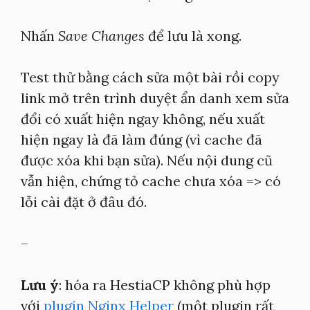
Nhấn
Save Changes
để lưu là xong.
Test thử bằng cách sửa một bài rồi copy
link mở trên trình duyệt ẩn danh xem sửa
đổi có xuất hiện ngay không, nếu xuất
hiện ngay là đã làm đúng (vì cache đã
được xóa khi bạn sửa). Nếu nội dung cũ
vẫn hiện, chứng tỏ cache chưa xóa => có
lỗi cài đặt ở đâu đó.
–
Lưu ý
: hóa ra HestiaCP không phù hợp
với
plugin Nginx Helper
(một plugin rất