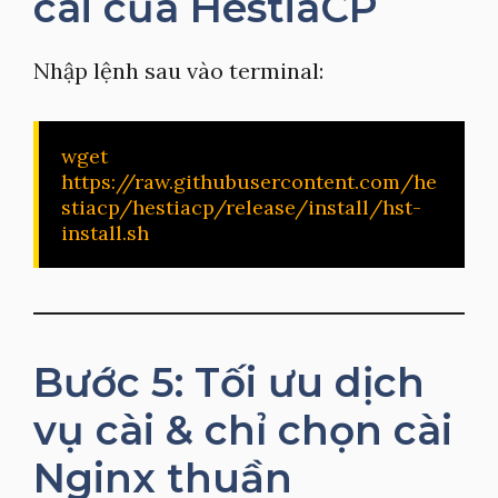
cài của HestiaCP
Nhập lệnh sau vào terminal:
wget 
https://raw.githubusercontent.com/he
stiacp/hestiacp/release/install/hst-
install.sh
Bước 5: Tối ưu dịch
vụ cài & chỉ chọn cài
Nginx thuần