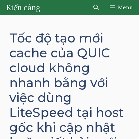
Chuyển
Kiến càng
Menu
đến
nội
dung
Tốc độ tạo mới
cache của QUIC
cloud không
nhanh bằng với
việc dùng
LiteSpeed tại host
gốc khi cập nhật