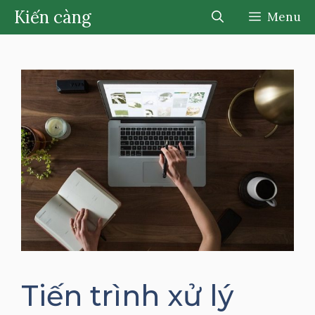
Chuyển
Kiến càng
Menu
đến
nội
dung
Tiến trình xử lý