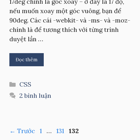
17deg chính là góc xoay – ở đây là 17 độ,
nếu muốn xoay một góc vuông, bạn để
90deg. Các cái -webkit- và -ms- và -moz-
chính là để tương thích với từng trình
duyệt lần …
Đọc thêm
Danh
CSS
mục
2 bình luận
Trang
Trang
Trang
←
Trước
1
…
131
132