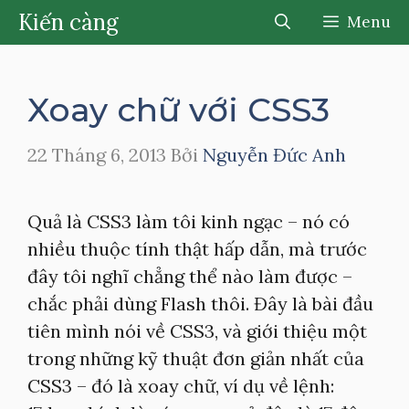
Chuyển
Kiến càng
Menu
đến
nội
dung
Xoay chữ với CSS3
22 Tháng 6, 2013
Bởi
Nguyễn Đức Anh
Quả là CSS3 làm tôi kinh ngạc – nó có
nhiều thuộc tính thật hấp dẫn, mà trước
đây tôi nghĩ chẳng thể nào làm được –
chắc phải dùng Flash thôi. Đây là bài đầu
tiên mình nói về CSS3, và giới thiệu một
trong những kỹ thuật đơn giản nhất của
CSS3 – đó là xoay chữ, ví dụ về lệnh: