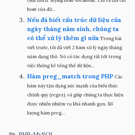
Giải thích: mysql:host=localhost: Chỉ ra địa chỉ
host của dữ...
Nếu đã biết cấu trúc dữ liệu của
ngày tháng năm sinh, chúng ta
có thể xử lý thêm gì nữa
Trong bài
viết trước, tôi đã viết 2 hàm xử lý ngày tháng
năm dạng thô. Nó có tác dụng rất tốt trong
việc thống kê tổng thể dữ liệu...
Hàm preg_match trong PHP
Các
hàm này tận dụng sức mạnh của biểu thức
chính quy (regex), và giúp chúng ta thực hiện
được nhiều nhiệm vụ khá nhanh gọn. Số
lượng hàm preg...
Danh
PHP-MySQL