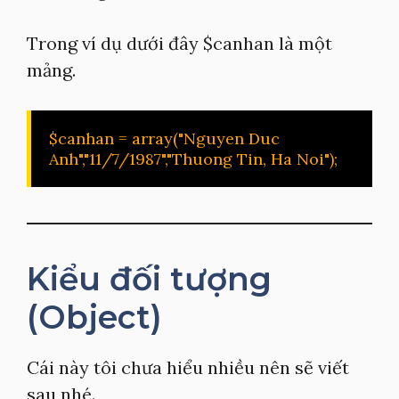
Trong ví dụ dưới đây $canhan là một
mảng.
$canhan = array("Nguyen Duc 
Anh","11/7/1987","Thuong Tin, Ha Noi");
Kiểu đối tượng
(Object)
Cái này tôi chưa hiểu nhiều nên sẽ viết
sau nhé.