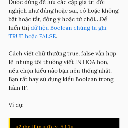
Được dùng để lưu các cặp giá trị đối
nghịch như đúng hoặc sai, có hoặc không,
bật hoặc tắt, đồng ý hoặc từ chối…Để
hiển thị
dữ liệu Boolean chúng ta ghi
TRUE hoặc FALSE
.
Cách viết chữ thường true, false vẫn hợp
lệ, nhưng tôi thường viết IN HOA hơn,
nếu chọn kiểu nào bạn nên thống nhất.
Bạn rất hay sử dụng kiểu Boolean trong
hàm IF.
Ví dụ:
<?php if (x > 0) {y=5;} ?>